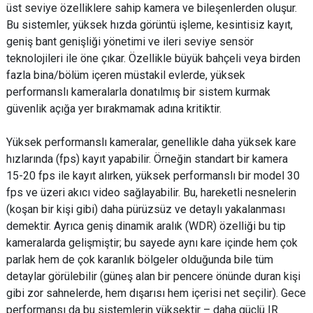
üst seviye özelliklere sahip kamera ve bileşenlerden oluşur.
Bu sistemler, yüksek hızda görüntü işleme, kesintisiz kayıt,
geniş bant genişliği yönetimi ve ileri seviye sensör
teknolojileri ile öne çıkar. Özellikle büyük bahçeli veya birden
fazla bina/bölüm içeren müstakil evlerde, yüksek
performanslı kameralarla donatılmış bir sistem kurmak
güvenlik açığa yer bırakmamak adına kritiktir.
Yüksek performanslı kameralar, genellikle daha yüksek kare
hızlarında (fps) kayıt yapabilir. Örneğin standart bir kamera
15-20 fps ile kayıt alırken, yüksek performanslı bir model 30
fps ve üzeri akıcı video sağlayabilir. Bu, hareketli nesnelerin
(koşan bir kişi gibi) daha pürüzsüz ve detaylı yakalanması
demektir. Ayrıca geniş dinamik aralık (WDR) özelliği bu tip
kameralarda gelişmiştir; bu sayede aynı kare içinde hem çok
parlak hem de çok karanlık bölgeler olduğunda bile tüm
detaylar görülebilir (güneş alan bir pencere önünde duran kişi
gibi zor sahnelerde, hem dışarısı hem içerisi net seçilir). Gece
performansı da bu sistemlerin yüksektir – daha güçlü IR