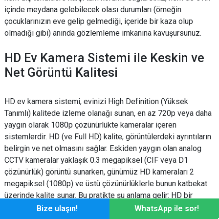
içinde meydana gelebilecek olası durumları (örneğin
çocuklarınızın eve gelip gelmediği, içeride bir kaza olup
olmadığı gibi) anında gözlemleme imkanına kavuşursunuz.
HD Ev Kamera Sistemi ile Keskin ve
Net Görüntü Kalitesi
HD ev kamera sistemi, evinizi High Definition (Yüksek
Tanımlı) kalitede izleme olanağı sunan, en az 720p veya daha
yaygın olarak 1080p çözünürlükte kameralar içeren
sistemlerdir. HD (ve Full HD) kalite, görüntülerdeki ayrıntıların
belirgin ve net olmasını sağlar. Eskiden yaygın olan analog
CCTV kameralar yaklaşık 0.3 megapiksel (CIF veya D1
çözünürlük) görüntü sunarken, günümüz HD kameraları 2
megapiksel (1080p) ve üstü çözünürlüklerle bunun katbekat
üzerinde kalite sunar. Bu pratikte şu anlama gelir: HD bir
kamera ile yüz ifadeleri, uzaktaki nesneler, araç plakaları gibi
Bize ulaşın!
WhatsApp ile sor!
detaylar seçilebilirken, düşük çözünürlüklü bir kamerada