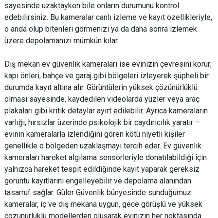
sayesinde uzaktayken bile onların durumunu kontrol
edebilirsiniz. Bu kameralar canlı izleme ve kayıt özellikleriyle,
o anda olup bitenleri görmenizi ya da daha sonra izlemek
üzere depolamanızı mümkün kılar.
Dış mekan ev güvenlik kameraları ise evinizin çevresini korur;
kapı önleri, bahçe ve garaj gibi bölgeleri izleyerek şüpheli bir
durumda kayıt altına alır. Görüntülerin yüksek çözünürlüklü
olması sayesinde, kaydedilen videolarda yüzler veya araç
plakaları gibi kritik detaylar ayırt edilebilir. Ayrıca kameraların
varlığı, hırsızlar üzerinde psikolojik bir caydırıcılık yaratır –
evinin kameralarla izlendiğini gören kötü niyetli kişiler
genellikle o bölgeden uzaklaşmayı tercih eder. Ev güvenlik
kameraları hareket algılama sensörleriyle donatılabildiği için
yalnızca hareket tespit edildiğinde kayıt yaparak gereksiz
görüntü kayıtlarını engelleyebilir ve depolama alanından
tasarruf sağlar. Güler Güvenlik bünyesinde sunduğumuz
kameralar, iç ve dış mekana uygun, gece görüşlü ve yüksek
çözünürlüklü modellerden oluşarak evinizin her noktasında