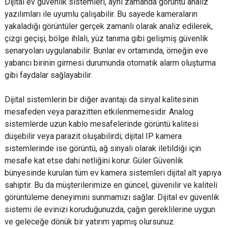
Dijital ev güvenlik sistemleri, aynı zamanda görüntü analiz
yazılımları ile uyumlu çalışabilir. Bu sayede kameraların
yakaladığı görüntüler gerçek zamanlı olarak analiz edilerek,
çizgi geçişi, bölge ihlali, yüz tanıma gibi gelişmiş güvenlik
senaryoları uygulanabilir. Bunlar ev ortamında, örneğin eve
yabancı birinin girmesi durumunda otomatik alarm oluşturma
gibi faydalar sağlayabilir.
Dijital sistemlerin bir diğer avantajı da sinyal kalitesinin
mesafeden veya parazitten etkilenmemesidir. Analog
sistemlerde uzun kablo mesafelerinde görüntü kalitesi
düşebilir veya parazit oluşabilirdi; dijital IP kamera
sistemlerinde ise görüntü, ağ sinyali olarak iletildiği için
mesafe kat etse dahi netliğini korur. Güler Güvenlik
bünyesinde kurulan tüm ev kamera sistemleri dijital alt yapıya
sahiptir. Bu da müşterilerimize en güncel, güvenilir ve kaliteli
görüntüleme deneyimini sunmamızı sağlar. Dijital ev güvenlik
sistemi ile evinizi koruduğunuzda, çağın gereklilerine uygun
ve geleceğe dönük bir yatırım yapmış olursunuz.