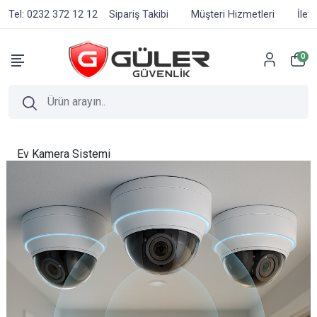
Tel: 0232 372 12 12
Sipariş Takibi
Müşteri Hizmetleri
İlet
0
Ev Kamera Sistemi