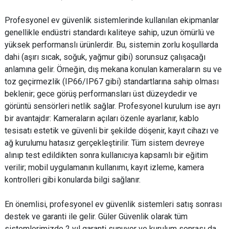
Profesyonel ev güvenlik sistemlerinde kullanılan ekipmanlar
genellikle endüstri standardı kaliteye sahip, uzun ömürlü ve
yüksek performanslı ürünlerdir. Bu, sistemin zorlu koşullarda
dahi (aşırı sıcak, soğuk, yağmur gibi) sorunsuz çalışacağı
anlamına gelir. Örneğin, dış mekana konulan kameraların su ve
toz geçirmezlik (IP66/IP67 gibi) standartlarına sahip olması
beklenir; gece görüş performansları üst düzeydedir ve
görüntü sensörleri netlik sağlar. Profesyonel kurulum ise ayrı
bir avantajdır: Kameraların açıları özenle ayarlanır, kablo
tesisatı estetik ve güvenli bir şekilde döşenir, kayıt cihazı ve
ağ kurulumu hatasız gerçekleştirilir. Tüm sistem devreye
alınıp test edildikten sonra kullanıcıya kapsamlı bir eğitim
verilir; mobil uygulamanın kullanımı, kayıt izleme, kamera
kontrolleri gibi konularda bilgi sağlanır.
En önemlisi, profesyonel ev güvenlik sistemleri satış sonrası
destek ve garanti ile gelir. Güler Güvenlik olarak tüm
sistemlerimizde 2 yıl garanti sunuyor ve kurulum sonrası da