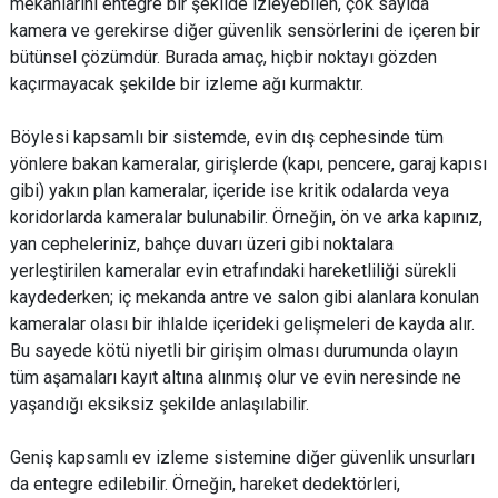
mekanlarını entegre bir şekilde izleyebilen, çok sayıda
kamera ve gerekirse diğer güvenlik sensörlerini de içeren bir
bütünsel çözümdür. Burada amaç, hiçbir noktayı gözden
kaçırmayacak şekilde bir izleme ağı kurmaktır.
Böylesi kapsamlı bir sistemde, evin dış cephesinde tüm
yönlere bakan kameralar, girişlerde (kapı, pencere, garaj kapısı
gibi) yakın plan kameralar, içeride ise kritik odalarda veya
koridorlarda kameralar bulunabilir. Örneğin, ön ve arka kapınız,
yan cepheleriniz, bahçe duvarı üzeri gibi noktalara
yerleştirilen kameralar evin etrafındaki hareketliliği sürekli
kaydederken; iç mekanda antre ve salon gibi alanlara konulan
kameralar olası bir ihlalde içerideki gelişmeleri de kayda alır.
Bu sayede kötü niyetli bir girişim olması durumunda olayın
tüm aşamaları kayıt altına alınmış olur ve evin neresinde ne
yaşandığı eksiksiz şekilde anlaşılabilir.
Geniş kapsamlı ev izleme sistemine diğer güvenlik unsurları
da entegre edilebilir. Örneğin, hareket dedektörleri,