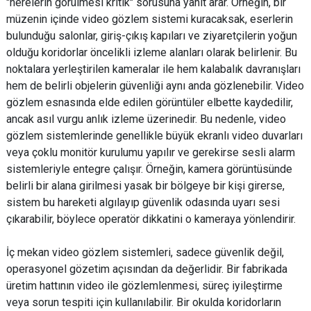
"nerelerin görülmesi kritik" sorusuna yanıt arar. Örneğin, bir
müzenin içinde video gözlem sistemi kuracaksak, eserlerin
bulunduğu salonlar, giriş-çıkış kapıları ve ziyaretçilerin yoğun
olduğu koridorlar öncelikli izleme alanları olarak belirlenir. Bu
noktalara yerleştirilen kameralar ile hem kalabalık davranışları
hem de belirli objelerin güvenliği aynı anda gözlenebilir. Video
gözlem esnasında elde edilen görüntüler elbette kaydedilir,
ancak asıl vurgu anlık izleme üzerinedir. Bu nedenle, video
gözlem sistemlerinde genellikle büyük ekranlı video duvarları
veya çoklu monitör kurulumu yapılır ve gerekirse sesli alarm
sistemleriyle entegre çalışır. Örneğin, kamera görüntüsünde
belirli bir alana girilmesi yasak bir bölgeye bir kişi girerse,
sistem bu hareketi algılayıp güvenlik odasında uyarı sesi
çıkarabilir, böylece operatör dikkatini o kameraya yönlendirir.
İç mekan video gözlem sistemleri, sadece güvenlik değil,
operasyonel gözetim açısından da değerlidir. Bir fabrikada
üretim hattının video ile gözlemlenmesi, süreç iyileştirme
veya sorun tespiti için kullanılabilir. Bir okulda koridorların