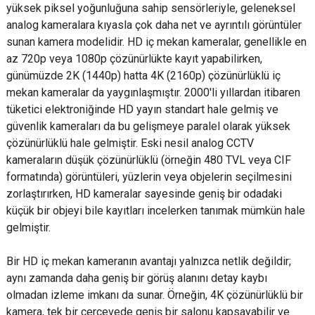
yüksek piksel yoğunluğuna sahip sensörleriyle, geleneksel
analog kameralara kıyasla çok daha net ve ayrıntılı görüntüler
sunan kamera modelidir. HD iç mekan kameralar, genellikle en
az 720p veya 1080p çözünürlükte kayıt yapabilirken,
günümüzde 2K (1440p) hatta 4K (2160p) çözünürlüklü iç
mekan kameralar da yaygınlaşmıştır. 2000'li yıllardan itibaren
tüketici elektroniğinde HD yayın standart hale gelmiş ve
güvenlik kameraları da bu gelişmeye paralel olarak yüksek
çözünürlüklü hale gelmiştir. Eski nesil analog CCTV
kameraların düşük çözünürlüklü (örneğin 480 TVL veya CIF
formatında) görüntüleri, yüzlerin veya objelerin seçilmesini
zorlaştırırken, HD kameralar sayesinde geniş bir odadaki
küçük bir objeyi bile kayıtları incelerken tanımak mümkün hale
gelmiştir.
Bir HD iç mekan kameranın avantajı yalnızca netlik değildir;
aynı zamanda daha geniş bir görüş alanını detay kaybı
olmadan izleme imkanı da sunar. Örneğin, 4K çözünürlüklü bir
kamera, tek bir çerçevede geniş bir salonu kapsayabilir ve