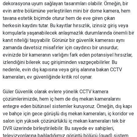
dekorasyona uyum sağlayan tasarımları olabilir. Örneğin, bir
evin antre bölümüne yerleştirilen mini bir dome kamera, hem
tavana estetik biçimde oturur hem de eve giren çıkan
herkesin kaydını tutar. Bu kayıtlar hırsızlık, izinsiz giriş veya
komşularla yaşanabilecek anlaşmazlık durumlarında önemli bir
kanıt niteliği taşıyabilir. Görünür bir güvenlik kamerası aynı
zamanda davetsiz misafirler için caydırıcı bir unsurdur;
evinizde bir kameranın varlığını fark eden potansiyel hırsızlar,
izlendiğini bilerek suç girişiminden vazgeçebilirler. Bu
nedenle, evin dış kapısına veya giriş alanına bakan CCTV
kameraları, ev güvenliğinde kritik rol oynar.
Güler Güvenlik olarak evlere yönelik CCTV kamera
çözümlerimizde, hem iç hem de dış mekan kameralarını
entegre eden bütünsel sistemler kuruyoruz. Örneğin, dış kapı
ve bahçe için gece görüşlü dış mekan kameraları, iç koridor ve
salon için yüksek çözünürlüklü iç mekan kameraları tek bir
DVR üzerinde birleştirilebilir. Bu sayede ev sahipleri,
televizyonlarına bağladığımız görüntü bölücü (quad) sistem