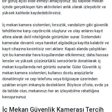
bir görüş açısı elde etmeyi amaçlıyoruz. Bu sayede mekan
içinde gerçekleşen tüm aktiviteleri anlık olarak izleyebilir ve
yüksek kalitede kaydedebilirsiniz.
İç mekan kamera sistemleri, hırsızlık, vandalizm gibi güvenlik
tehditlerine karşı caydırıcılık oluşturur ve olay anlarını kayıt
altına alarak delil niteliğinde görüntüler sunar. Sistemdeki
kameralar devamlı veya hareket algıladıkça kayıtta kalabilir ve
kayıt cihazına kesintisiz veri aktarır. Kapalı alanda çalıştıkları
için bu kameralar hava koşullarından etkilenmez; daha hassas
lensler ve yüksek çözünürlüklü sensörlerle donatılarak iç
mekan koşullarında net görüntü sunarlar. Güler Güvenlik iç
mekan kamera sistemleri, kullanıcı dostu arayüzlerle
donatılmıştır ve cep telefonu veya bilgisayar üzerinden
uzaktan erişim imkanıyla desteklenir. Böylece ofiste, evde ya
da tatilde olun, mekanınızı her an izleyebilme rahatlığına
kavuşursunuz.
İç Mekan Güvenlik Kamerası Tercih