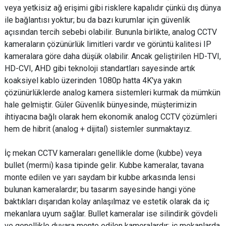
veya yetkisiz ağ erişimi gibi risklere kapalıdır çünkü dış dünya
ile bağlantısı yoktur; bu da bazı kurumlar için güvenlik
açısından tercih sebebi olabilir. Bununla birlikte, analog CCTV
kameraların çözünürlük limitleri vardır ve görüntü kalitesi IP
kameralara göre daha düşük olabilir. Ancak geliştirilen HD-TVI,
HD-CVI, AHD gibi teknoloji standartları sayesinde artık
koaksiyel kablo üzerinden 1080p hatta 4K'ya yakın
çözünürlüklerde analog kamera sistemleri kurmak da mümkün
hale gelmiştir. Güler Güvenlik bünyesinde, müşterimizin
ihtiyacına bağlı olarak hem ekonomik analog CCTV çözümleri
hem de hibrit (analog + dijital) sistemler sunmaktayız.
İç mekan CCTV kameraları genellikle dome (kubbe) veya
bullet (mermi) kasa tipinde gelir. Kubbe kameralar, tavana
monte edilen ve yarı saydam bir kubbe arkasında lensi
bulunan kameralardır; bu tasarım sayesinde hangi yöne
baktıkları dışarıdan kolay anlaşılmaz ve estetik olarak da iç
mekanlara uyum sağlar. Bullet kameralar ise silindirik gövdeli
ve genellikle duvara monte edilen kameralardır; iç mekanlarda