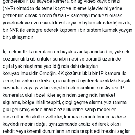
gönderebilir. Bu sayede kamera, bir ağ video kayıt cihazı
(NVR) olmadan da temel kayıt ve izleme işlevlerini yerine
getirebilir. Ancak birden fazla IP kamerayı merkezi olarak
yönetmek ve uzun süreli kayıt arşivi oluşturmak istediğinizde,
bir NVR ile entegre ederek kapsamlı bir sistem kurmak yaygın
bir yaklaşımdır.
İç mekan IP kameraların en büyük avantajlarından biri, yüksek
çözünürlüklü görüntüler sunabilmesi ve görüntü üzerinde
dijital yakınlaştırma yapıldığında dahi detayları
koruyabilmesidir. Örneğin, 4K çözünürlüklü bir IP kamera ile
geniş bir salonu izlerken, görüntüyü büyüterek uzaktaki küçük
nesneleri veya yazıları seçebilmek mümkün olur. Ayrıca IP
kameralar, akıllı özellikler açısından zengindir; hareket
algılama, bölge ihlali tespiti, çizgi geçme alarmı, yüz tanıma
gibi gelişmiş video analiz özelliklerine sahip modeller
mevcuttur. Bu akıllı özellikler, kamera görüntülerinin sadece
kaydedilmesini değil, aynı zamanda analiz edilerek olası
tehdit veya önemli durumların anında tespit edilmesini sağlar.