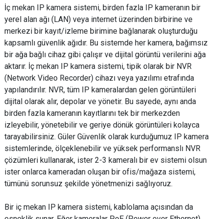
İç mekan IP kamera sistemi, birden fazla IP kameranın bir
yerel alan ağı (LAN) veya internet üzerinden birbirine ve
merkezi bir kayıt/izleme birimine bağlanarak oluşturduğu
kapsamlı güvenlik ağıdır. Bu sistemde her kamera, bağımsız
bir ağa bağlı cihaz gibi çalışır ve dijital görüntü verilerini ağa
aktarır. İç mekan IP kamera sistemi, tipik olarak bir NVR
(Network Video Recorder) cihazı veya yazılımı etrafında
yapılandırılır. NVR, tüm IP kameralardan gelen görüntüleri
dijital olarak alır, depolar ve yönetir. Bu sayede, aynı anda
birden fazla kameranın kayıtlarını tek bir merkezden
izleyebilir, yönetebilir ve geriye dönük görüntüleri kolayca
tarayabilirsiniz. Güler Güvenlik olarak kurduğumuz IP kamera
sistemlerinde, ölçeklenebilir ve yüksek performanslı NVR
çözümleri kullanarak, ister 2-3 kameralı bir ev sistemi olsun
ister onlarca kameradan oluşan bir ofis/mağaza sistemi,
tümünü sorunsuz şekilde yönetmenizi sağlıyoruz.
Bir iç mekan IP kamera sistemi, kablolama açısından da
esneklik sunar. Eğer kameralar PoE (Power over Ethernet)