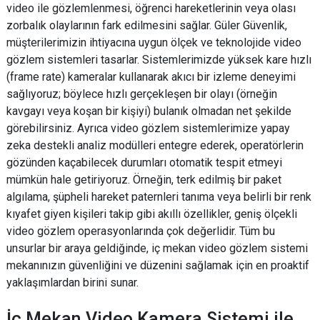
video ile gözlemlenmesi, öğrenci hareketlerinin veya olası
zorbalık olaylarının fark edilmesini sağlar. Güler Güvenlik,
müşterilerimizin ihtiyacına uygun ölçek ve teknolojide video
gözlem sistemleri tasarlar. Sistemlerimizde yüksek kare hızlı
(frame rate) kameralar kullanarak akıcı bir izleme deneyimi
sağlıyoruz; böylece hızlı gerçekleşen bir olayı (örneğin
kavgayı veya koşan bir kişiyi) bulanık olmadan net şekilde
görebilirsiniz. Ayrıca video gözlem sistemlerimize yapay
zeka destekli analiz modülleri entegre ederek, operatörlerin
gözünden kaçabilecek durumları otomatik tespit etmeyi
mümkün hale getiriyoruz. Örneğin, terk edilmiş bir paket
algılama, şüpheli hareket paternleri tanıma veya belirli bir renk
kıyafet giyen kişileri takip gibi akıllı özellikler, geniş ölçekli
video gözlem operasyonlarında çok değerlidir. Tüm bu
unsurlar bir araya geldiğinde, iç mekan video gözlem sistemi
mekanınızın güvenliğini ve düzenini sağlamak için en proaktif
yaklaşımlardan birini sunar.
İç Mekan Video Kamera Sistemi ile