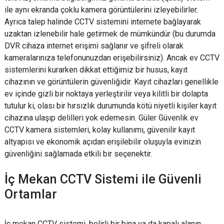
ile aynı ekranda çoklu kamera görüntülerini izleyebilirler.
Ayrıca talep halinde CCTV sistemini internete bağlayarak
uzaktan izlenebilir hale getirmek de mümkündür (bu durumda
DVR cihaza internet erişimi sağlanır ve şifreli olarak
kameralarınıza telefonunuzdan erişebilirsiniz). Ancak ev CCTV
sistemlerini kurarken dikkat ettiğimiz bir husus, kayıt
cihazının ve görüntülerin güvenliğidir. Kayıt cihazları genellikle
ev içinde gizli bir noktaya yerleştirilir veya kilitli bir dolapta
tutulur ki, olası bir hırsızlık durumunda kötü niyetli kişiler kayıt
cihazına ulaşıp delilleri yok edemesin. Güler Güvenlik ev
CCTV kamera sistemleri, kolay kullanımı, güvenilir kayıt
altyapısı ve ekonomik açıdan erişilebilir oluşuyla evinizin
güvenliğini sağlamada etkili bir seçenektir.
İç Mekan CCTV Sistemi ile Güvenli
Ortamlar
İç mekan CCTV sistemi, belirli bir bina ya da kapalı alanın