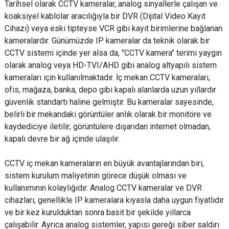
Tarihsel olarak CCTV kameralar, analog sinyallerle çalışan ve
koaksiyel kablolar aracılığıyla bir DVR (Dijital Video Kayıt
Cihazı) veya eski tipteyse VCR gibi kayıt birimlerine bağlanan
kameralardır. Günümüzde IP kameralar da teknik olarak bir
CCTV sistemi içinde yer alsa da, "CCTV kamera" terimi yaygın
olarak analog veya HD-TVI/AHD gibi analog altyapılı sistem
kameraları için kullanılmaktadır. İç mekan CCTV kameraları,
ofis, mağaza, banka, depo gibi kapalı alanlarda uzun yıllardır
güvenlik standartı haline gelmiştir. Bu kameralar sayesinde,
belirli bir mekandaki görüntüler anlık olarak bir monitöre ve
kaydediciye iletilir; görüntülere dışarıdan internet olmadan,
kapalı devre bir ağ içinde ulaşılır.
CCTV iç mekan kameraların en büyük avantajlarından biri,
sistem kurulum maliyetinin görece düşük olması ve
kullanımının kolaylığıdır. Analog CCTV kameralar ve DVR
cihazları, genellikle IP kameralara kıyasla daha uygun fiyatlıdır
ve bir kez kurulduktan sonra basit bir şekilde yıllarca
çalışabilir. Ayrıca analog sistemler, yapısı gereği siber saldırı