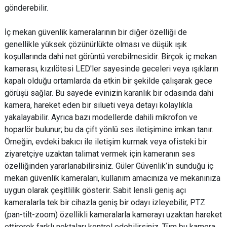
gönderebilir.
İç mekan güvenlik kameralarının bir diğer özelliği de
genellikle yüksek çözünürlükte olması ve düşük ışık
koşullarında dahi net görüntü verebilmesidir. Birçok iç mekan
kamerası, kızılötesi LED'ler sayesinde geceleri veya ışıkların
kapalı olduğu ortamlarda da etkin bir şekilde çalışarak gece
görüşü sağlar. Bu sayede evinizin karanlık bir odasında dahi
kamera, hareket eden bir silueti veya detayı kolaylıkla
yakalayabilir. Ayrıca bazı modellerde dahili mikrofon ve
hoparlör bulunur; bu da çift yönlü ses iletişimine imkan tanır.
Örneğin, evdeki bakıcı ile iletişim kurmak veya ofisteki bir
ziyaretçiye uzaktan talimat vermek için kameranın ses
özelliğinden yararlanabilirsiniz. Güler Güvenlik’in sunduğu iç
mekan güvenlik kameraları, kullanım amacınıza ve mekanınıza
uygun olarak çeşitlilik gösterir. Sabit lensli geniş açı
kameralarla tek bir cihazla geniş bir odayı izleyebilir, PTZ
(pan-tilt-zoom) özellikli kameralarla kamerayı uzaktan hareket
ettirerek farklı noktaları kontrol edebilirsiniz. Tüm bu kamera