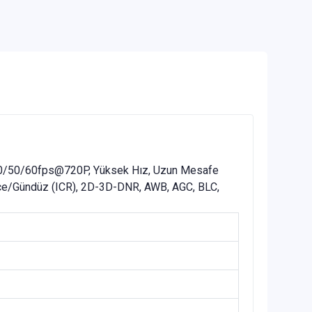
30/50/60fps@720P, Yüksek Hız, Uzun Mesafe
ece/Gündüz (ICR), 2D-3D-DNR, AWB, AGC, BLC,