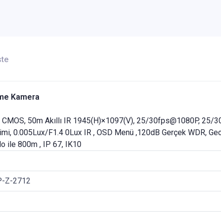
ste
ome Kamera
MP CMOS, 50m Akıllı IR 1945(H)×1097(V), 25/30fps@1080P, 25/
eçimi, 0.005Lux/F1.4 0Lux IR , OSD Menü ,120dB Gerçek WDR, G
o ile 800m , IP 67, IK10
-Z-2712