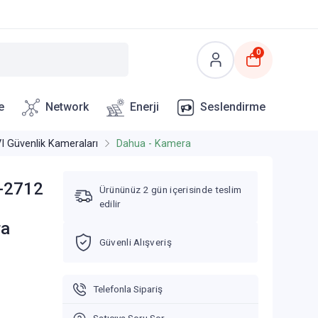
0
e
Network
Enerji
Seslendirme
 Güvenlik Kameraları
Dahua - Kamera
-2712
Ürününüz 2 gün içerisinde teslim
edilir
ra
Güvenli Alışveriş
Telefonla Sipariş
Satıcıya Soru Sor