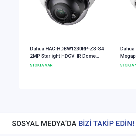
Dahua HAC-HDBW1230RP-ZS-S4
Dahua
2MP Starlight HDCVI IR Dome
Megapi
Kamera
HDCVI
STOKTA VAR
STOKTA 
SOSYAL MEDYA’DA
BİZİ TAKİP EDİN!