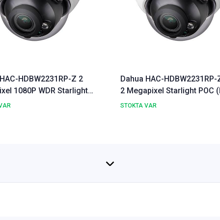
 HAC-HDBW2231RP-Z 2
Dahua HAC-HDBW2231RP-
xel 1080P WDR Starlight
2 Megapixel Starlight POC (
 Dome Kamera
HDCVI IR Dome Kamera
VAR
STOKTA VAR