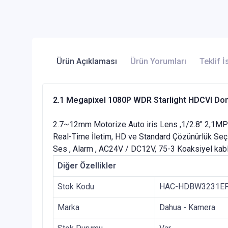
Ürün Açıklaması
Ürün Yorumları
Teklif İ
2.1 Megapixel 1080P WDR Starlight HDCVI D
2.7~12mm Motorize Auto iris Lens ,1/2.8" 2,1
Real-Time İletim, HD ve Standard Çözünürlük S
Ses , Alarm , AC24V / DC12V, 75-3 Koaksiyel kabl
Diğer Özellikler
Stok Kodu
HAC-HDBW3231EP
Marka
Dahua - Kamera