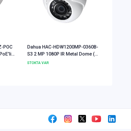
Z-POC
Dahua HAC-HDW1200MP-0360B-
Dahua 
PoE'li)
S3 2 MP 1080P IR Metal Dome (
S3 2 MP
HDCVI+AHD+TVI+Analog )
HDCVI+
STOKTA VAR
STOKTA 
Kamera
Kamera