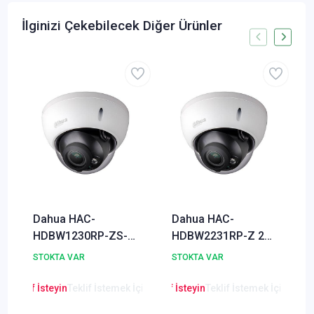
İlginizi Çekebilecek Diğer Ürünler
Dahua HAC-
Dahua HAC-
HDBW1230RP-ZS-S4
HDBW2231RP-Z 2
2MP Starlight HDCVI
Megapixel 1080P
STOKTA VAR
STOKTA VAR
IR Dome Kamera
WDR Starlight HDCVI
Dome Kamera
en Teklif İsteyin
Teklif İstemek İçin Tıklayınız
Lütfen Teklif İsteyin
Teklif İstemek İçin Tıkla
Lütfen Teklif