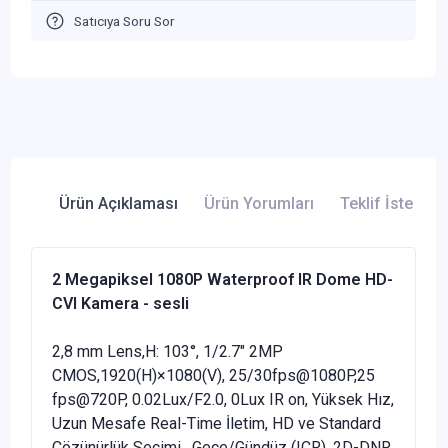
Satıcıya Soru Sor
Ürün Açıklaması
Ürün Yorumları
Teklif İste
2 Megapiksel 1080P Waterproof IR Dome HD-
CVI Kamera - sesli
2,8 mm Lens,H: 103°, 1/2.7" 2MP
CMOS,1920(H)×1080(V), 25/30fps@1080P,25
fps@720P, 0.02Lux/F2.0, 0Lux IR on, Yüksek Hız,
Uzun Mesafe Real-Time İletim, HD ve Standard
Çözünürlük Seçimi , Gece/Gündüz (ICR), 2D-DNR,