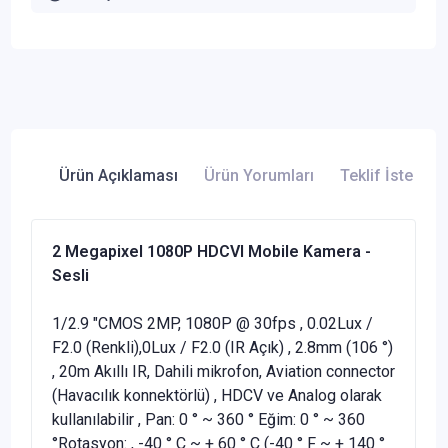
Ürün Açıklaması
Ürün Yorumları
Teklif İste
2 Megapixel 1080P HDCVI Mobile Kamera -
Sesli
1/2.9 "CMOS 2MP, 1080P @ 30fps , 0.02Lux /
F2.0 (Renkli),0Lux / F2.0 (IR Açık) , 2.8mm (106 °)
, 20m Akıllı IR, Dahili mikrofon, Aviation connector
(Havacılık konnektörlü) , HDCV ve Analog olarak
kullanılabilir , Pan: 0 ° ~ 360 ° Eğim: 0 ° ~ 360
°Rotasyon: , -40 ° C ~ + 60 ° C (-40 ° F ~ + 140 °