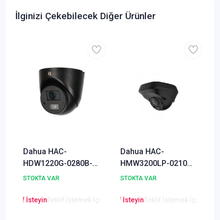
İlginizi Çekebilecek Diğer Ürünler
Dahua HAC-
Dahua HAC-
HDW1220G-0280B-
HMW3200LP-0210B
S3 2 Megapixel
2 Megapiksel
STOKTA VAR
STOKTA VAR
1080P HDCVI Mobile
HDCVI+Analog IR
Kamera
Eyeball Mobile
en Teklif İsteyin
Teklif İstemek İçin Tıklayınız
Lütfen Teklif İsteyin
Teklif İstemek İçin Tıkla
Kamera