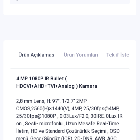
Ürün Açıklaması
Ürün Yorumları
Teklif İste
4 MP 1080P IR Bullet (
HDCVI+AHD+TVI+Analog ) Kamera
2,8 mm Lens, H: 97°, 1/2.7" 2MP
CMOS,2560(H)×1440(V), 4MP, 25/30fps@4MP,
25/30fps@1080P , 0.03Lux/F2.0, 30IRE, 0Lux IR
on , Sesli- microfonlu , Uzun Mesafe Real-Time
İletim, HD ve Standard Çözünürlük Seçimi , OSD
menü, Gece/Gündüz (ICR), 2D-DNR, AWB, AGC,