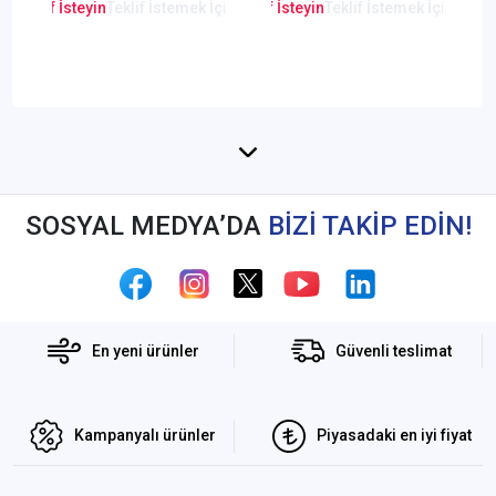
Kamerası
en Teklif İsteyin
Teklif İstemek İçin Tıklayınız
Lütfen Teklif İsteyin
Teklif İstemek İçin Tıkla
Lütfen Teklif
SOSYAL MEDYA’DA
BİZİ TAKİP EDİN!
En yeni ürünler
Güvenli teslimat
Kampanyalı ürünler
Piyasadaki en iyi fiyat