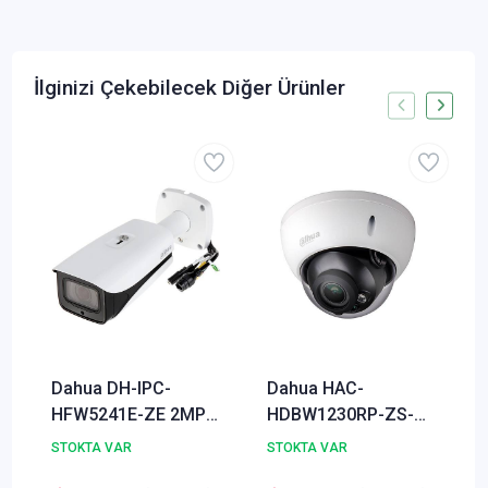
İlginizi Çekebilecek Diğer Ürünler
Dahua DH-IPC-
Dahua HAC-
HFW5241E-ZE 2MP
HDBW1230RP-ZS-S4
İP Kişi Sayma ve
2MP Starlight HDCVI
STOKTA VAR
STOKTA VAR
Maske Kontrol
IR Dome Kamera