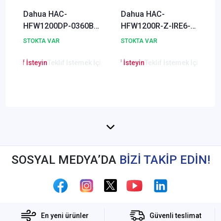
Dahua HAC-
Dahua HAC-
HFW1200DP-0360B-
HFW1200R-Z-IRE6-
S4 2 MP 1080P IR
DIP 2 MP 1080P IR
STOKTA VAR
STOKTA VAR
Bullet (
Bullet (
HDCVI+AHD+TVI+Analog
HDCVI+AHD+TVI+Analog
en Teklif İsteyin
Teklif İstemek İçin Tıklayınız
Lütfen Teklif İsteyin
Teklif İstemek İçin Tıkla
Lütfen Teklif
) Kamera
) Kamera
SOSYAL MEDYA’DA
BİZİ TAKİP EDİN!
En yeni ürünler
Güvenli teslimat