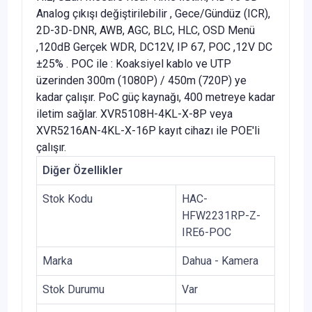
Analog çıkışı değiştirilebilir , Gece/Gündüz (ICR),
2D-3D-DNR, AWB, AGC, BLC, HLC, OSD Menü
,120dB Gerçek WDR, DC12V, IP 67, POC ,12V DC
±25% . POC ile : Koaksiyel kablo ve UTP
üzerinden 300m (1080P) / 450m (720P) ye
kadar çalışır. PoC güç kaynağı, 400 metreye kadar
iletim sağlar. XVR5108H-4KL-X-8P veya
XVR5216AN-4KL-X-16P kayıt cihazı ile POE'li
çalışır.
Diğer Özellikler
Stok Kodu
HAC-
HFW2231RP-Z-
IRE6-POC
Marka
Dahua - Kamera
Stok Durumu
Var