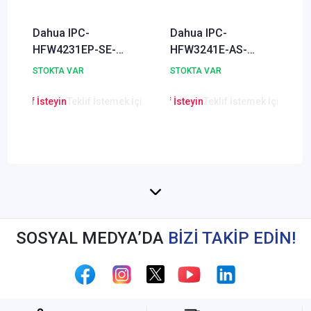
Dahua IPC-
Dahua IPC-
HFW4231EP-SE-
HFW3241E-AS-
0360B 2 MP WDR
0360B 2 MP WDR
STOKTA VAR
STOKTA VAR
Starlight IR Bullet IP
Starlight IR Bullet AI
Kamera
IP Kamera
en Teklif İsteyin
Teklif İstemek İçin Tıklayınız
Lütfen Teklif İsteyin
Teklif İstemek İçin Tıkla
Lütfen Teklif
SOSYAL MEDYA’DA
BİZİ TAKİP EDİN!