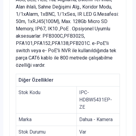
Alan ihlali, Sahne Değişimi Alg., Koridor Modu,
1/1xAlarm, 1xBNC, 1/1xSes, IR LED G.Mesafesi:
50m, 1xRJ45(100M), Max. 128Gb Micro SD
Memory, IP67, IK10 ,PoE . Opsiyonel Uyumlu
aksesuarlar: PFB300C,PFB302S,
PFA101,PFA152,PFA138,PFB201C. e-PoE'li
switch veya e- PoE'li NVR ile kullanıldığında tek
parça CAT6 kablo ile 800 metrede çalışabilme
özelliği vardır.
Diğer Özellikler
Stok Kodu
IPC-
HDBW5431EP-
ZE
Marka
Dahua - Kamera
Stok Durumu
Var