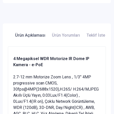
Ürün Açıklaması
Ürün Yorumları
Teklif İste
4 Megapiksel WDR Motorize IR Dome IP
Kamera - e-PoE
2.7-12 mm Motorize Zoom Lens , 1/3" 4MP
progressive scan CMOS,
30fps@4MP(2688x1520),H.265/ H.264/MJPEG
Akıllı Üçlü Yayın, 0.03Lux/F1.4(Color) ,
0Lux/F1.4(IR on), Çoklu Network Görüntüleme,
WDR (120dB), 3D-DNR, Day/Night(ICR) , AWB,
AGC, BLC, HLC, Yüz Algılama, Dikenli Tel İhlali,