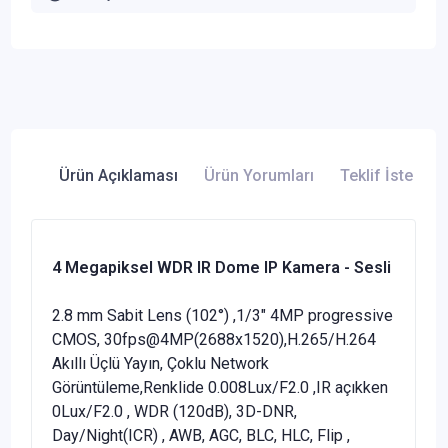
Ürün Açıklaması
Ürün Yorumları
Teklif İste
4 Megapiksel WDR IR Dome IP Kamera - Sesli
2.8 mm Sabit Lens (102°) ,1/3" 4MP progressive
CMOS, 30fps@4MP(2688x1520),H.265/H.264
Akıllı Üçlü Yayın, Çoklu Network
Görüntüleme,Renklide 0.008Lux/F2.0 ,IR açıkken
0Lux/F2.0 , WDR (120dB), 3D-DNR,
Day/Night(ICR) , AWB, AGC, BLC, HLC, Flip ,