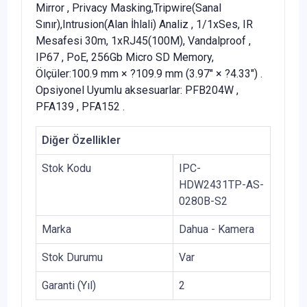
Mirror , Privacy Masking,Tripwire(Sanal
Sınır),Intrusion(Alan İhlali) Analiz , 1/1xSes, IR
Mesafesi 30m, 1xRJ45(100M), Vandalproof ,
IP67 , PoE, 256Gb Micro SD Memory,
Ölçüler:100.9 mm × ?109.9 mm (3.97" × ?4.33") .
Opsiyonel Uyumlu aksesuarlar: PFB204W ,
PFA139 , PFA152 .
Diğer Özellikler
Stok Kodu
IPC-
HDW2431TP-AS-
0280B-S2
Marka
Dahua - Kamera
Stok Durumu
Var
Garanti (Yıl)
2