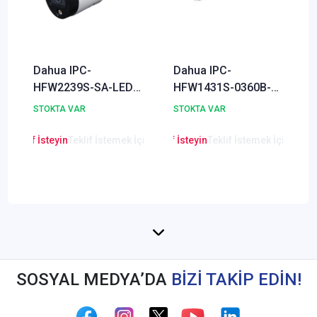
Dahua IPC-
Dahua IPC-
HFW2239S-SA-LED-
HFW1431S-0360B-
0360B-S2 2
S4 4MP İP Güvenlik
STOKTA VAR
STOKTA VAR
Megapiksel Full
Kamerası
Color İP Güvenlik
en Teklif İsteyin
Teklif İstemek İçin Tıklayınız
Lütfen Teklif İsteyin
Teklif İstemek İçin Tıkla
Lütfen Teklif
Kamerası
SOSYAL MEDYA’DA
BİZİ TAKİP EDİN!