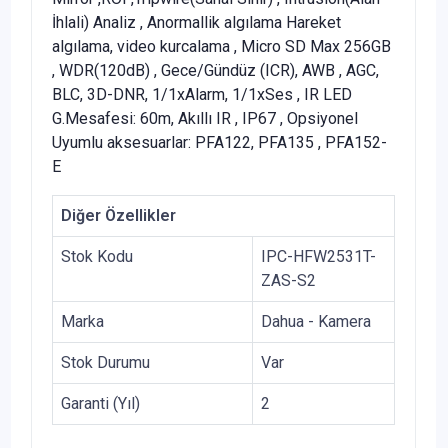
İhlali) Analiz , Anormallik algılama Hareket
algılama, video kurcalama , Micro SD Max 256GB
, WDR(120dB) , Gece/Gündüz (ICR), AWB , AGC,
BLC, 3D-DNR, 1/1xAlarm, 1/1xSes , IR LED
G.Mesafesi: 60m, Akıllı IR , IP67 , Opsiyonel
Uyumlu aksesuarlar: PFA122, PFA135 , PFA152-
E
Diğer Özellikler
Stok Kodu
IPC-HFW2531T-
ZAS-S2
Marka
Dahua - Kamera
Stok Durumu
Var
Garanti (Yıl)
2