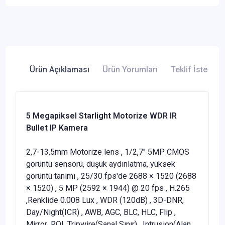
Ürün Açıklaması
Ürün Yorumları
Teklif İste
5 Megapiksel Starlight Motorize WDR IR
Bullet IP Kamera
2,7-13,5mm Motorize lens , 1/2,7" 5MP CMOS
görüntü sensörü, düşük aydınlatma, yüksek
görüntü tanımı , 25/30 fps'de 2688 × 1520 (2688
× 1520) , 5 MP (2592 × 1944) @ 20 fps , H.265
,Renklide 0.008 Lux , WDR (120dB) , 3D-DNR,
Day/Night(ICR) , AWB, AGC, BLC, HLC, Flip ,
Mirror ,ROI ,Tripwire(Sanal Sınır) , Intrusion(Alan