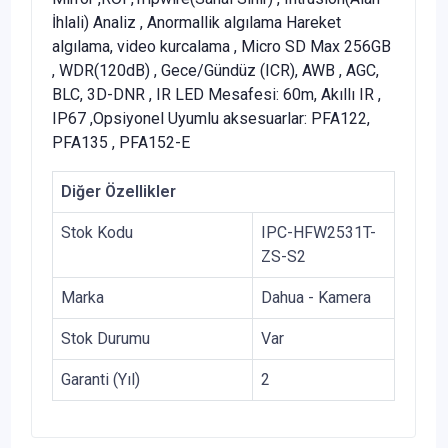
İhlali) Analiz , Anormallik algılama Hareket
algılama, video kurcalama , Micro SD Max 256GB
, WDR(120dB) , Gece/Gündüz (ICR), AWB , AGC,
BLC, 3D-DNR , IR LED Mesafesi: 60m, Akıllı IR ,
IP67 ,Opsiyonel Uyumlu aksesuarlar: PFA122,
PFA135 , PFA152-E
Diğer Özellikler
Stok Kodu
IPC-HFW2531T-
ZS-S2
Marka
Dahua - Kamera
Stok Durumu
Var
Garanti (Yıl)
2