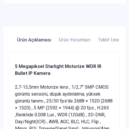
Ürün Açıklaması
Ürün Yorumları
Teklif İste
5 Megapiksel Starlight Motorize WDR IR
Bullet IP Kamera
2,7-13,5mm Motorize lens , 1/2,7" 5MP CMOS
görüntü sensörü, düşük aydınlatma, yüksek
görüntü tanımı , 25/30 fps'de 2688 × 1520 (2688
× 1520) , 5 MP (2592 × 1944) @ 20 fps , H.265
,Renklide 0.008 Lux , WDR (120dB) , 3D-DNR,
Day/Night(ICR) , AWB, AGC, BLC, HLC, Flip ,
Mirror ,ROI ,Tripwire(Sanal Sınır) , Intrusion(Alan