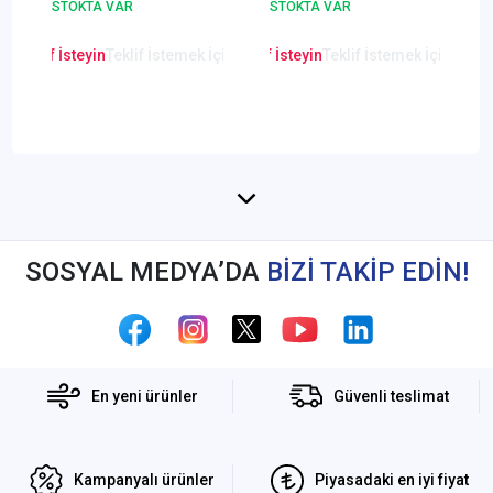
STOKTA VAR
STOKTA VAR
Starlight IR Bullet IP
Starlight IR Bullet AI
Kamera
IP Kamera
en Teklif İsteyin
Teklif İstemek İçin Tıklayınız
Lütfen Teklif İsteyin
Teklif İstemek İçin Tıkla
Lütfen Teklif
SOSYAL MEDYA’DA
BİZİ TAKİP EDİN!
En yeni ürünler
Güvenli teslimat
Kampanyalı ürünler
Piyasadaki en iyi fiyat