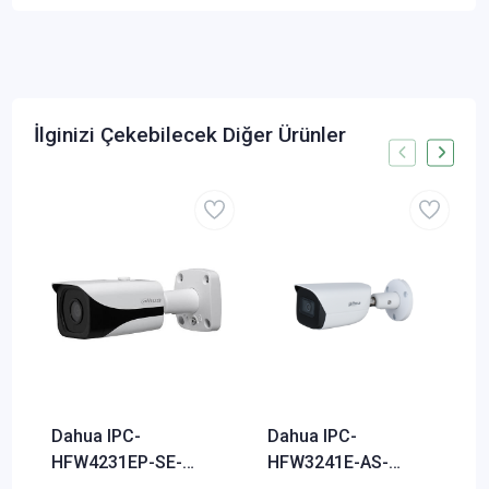
İlginizi Çekebilecek Diğer Ürünler
Dahua IPC-
Dahua IPC-
HFW4231EP-SE-
HFW3241E-AS-
0360B 2 MP WDR
0360B 2 MP WDR