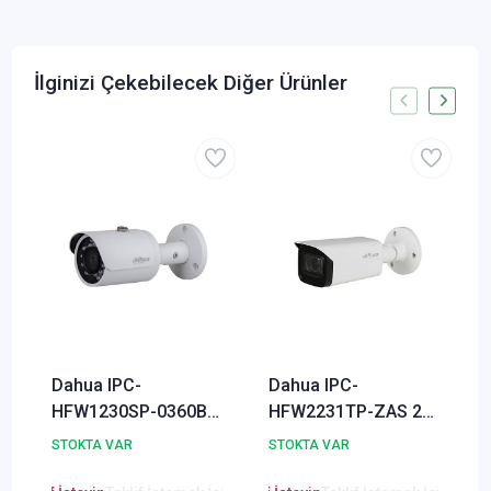
İlginizi Çekebilecek Diğer Ürünler
Dahua IPC-
Dahua IPC-
HFW1230SP-0360B-
HFW2231TP-ZAS 2
S4 2 Megapiksel Full
Megapiksel WDR
STOKTA VAR
STOKTA VAR
HD IR Bullet IP
Starlight Waterproof
Kamera
IR Bullet IP Kamera