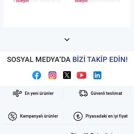
en Teklif İsteyin
Teklif İstemek İçin Tıklayınız
Lütfen Teklif İsteyin
Teklif İstemek İçin Tıkla
Lütfen Teklif
SOSYAL MEDYA’DA
BİZİ TAKİP EDİN!
En yeni ürünler
Güvenli teslimat
Kampanyalı ürünler
Piyasadaki en iyi fiyat