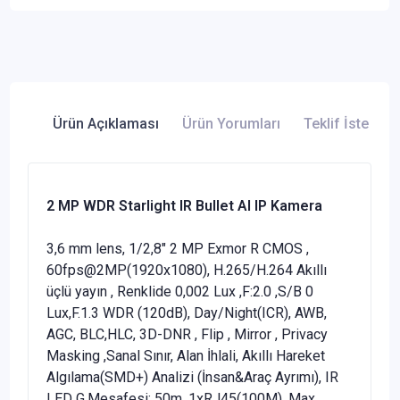
Ürün Açıklaması
Ürün Yorumları
Teklif İste
2 MP WDR Starlight IR Bullet AI IP Kamera
3,6 mm lens, 1/2,8" 2 MP Exmor R CMOS ,
60fps@2MP(1920x1080), H.265/H.264 Akıllı
üçlü yayın , Renklide 0,002 Lux ,F:2.0 ,S/B 0
Lux,F.1.3 WDR (120dB), Day/Night(ICR), AWB,
AGC, BLC,HLC, 3D-DNR , Flip , Mirror , Privacy
Masking ,Sanal Sınır, Alan İhlali, Akıllı Hareket
Algılama(SMD+) Analizi (İnsan&Araç Ayrımı), IR
LED G.Mesafesi: 50m ,1xRJ45(100M), Max.