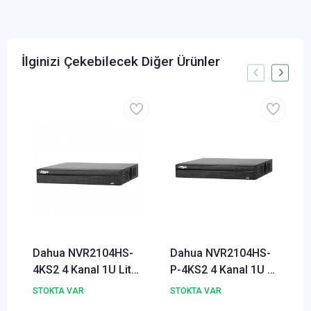
İlginizi Çekebilecek Diğer Ürünler
Dahua NVR2104HS-
Dahua NVR2104HS-
4KS2 4 Kanal 1U Lite
P-4KS2 4 Kanal 1U 4
NVR Kamera Kayıt
PoE 1U Lite NVR
STOKTA VAR
STOKTA VAR
Cihazı
Kamera Kayıt Cihazı