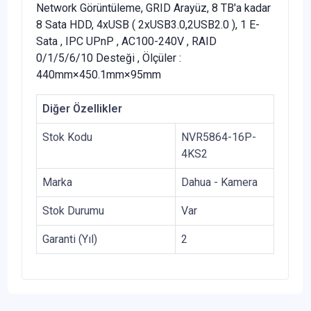
Network Görüntüleme, GRID Arayüz, 8 TB'a kadar
8 Sata HDD, 4xUSB ( 2xUSB3.0,2USB2.0 ), 1 E-
Sata , IPC UPnP , AC100-240V , RAID
0/1/5/6/10 Desteği , Ölçüler :
440mm×450.1mm×95mm
Diğer Özellikler
Stok Kodu
NVR5864-16P-
4KS2
Marka
Dahua - Kamera
Stok Durumu
Var
Garanti (Yıl)
2