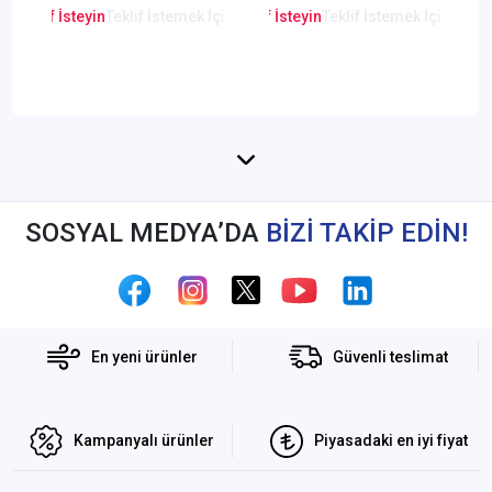
en Teklif İsteyin
Teklif İstemek İçin Tıklayınız
Lütfen Teklif İsteyin
Teklif İstemek İçin Tıkla
Lütfen Teklif
SOSYAL MEDYA’DA
BİZİ TAKİP EDİN!
En yeni ürünler
Güvenli teslimat
Kampanyalı ürünler
Piyasadaki en iyi fiyat