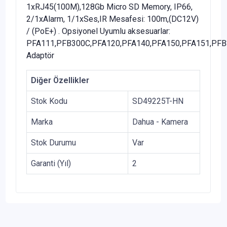
1xRJ45(100M),128Gb Micro SD Memory, IP66,
2/1xAlarm, 1/1xSes,IR Mesafesi: 100m,(DC12V)
/ (PoE+) . Opsiyonel Uyumlu aksesuarlar:
PFA111,PFB300C,PFA120,PFA140,PFA150,PFA151,PF
Adaptör
Diğer Özellikler
Stok Kodu
SD49225T-HN
Marka
Dahua - Kamera
Stok Durumu
Var
Garanti (Yıl)
2