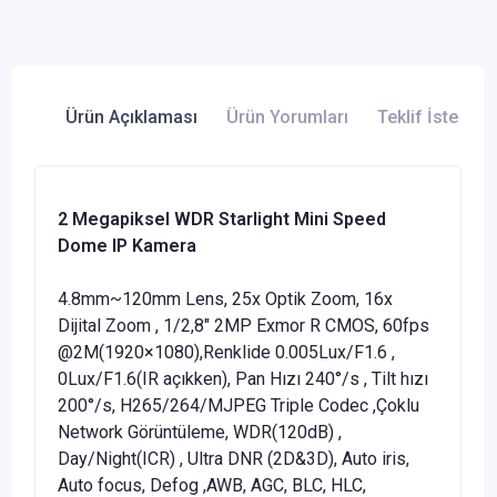
Ürün Açıklaması
Ürün Yorumları
Teklif İste
2 Megapiksel WDR Starlight Mini Speed
Dome IP Kamera
4.8mm~120mm Lens, 25x Optik Zoom, 16x
Dijital Zoom , 1/2,8" 2MP Exmor R CMOS, 60fps
@2M(1920×1080),Renklide 0.005Lux/F1.6 ,
0Lux/F1.6(IR açıkken), Pan Hızı 240°/s , Tilt hızı
200°/s, H265/264/MJPEG Triple Codec ,Çoklu
Network Görüntüleme, WDR(120dB) ,
Day/Night(ICR) , Ultra DNR (2D&3D), Auto iris,
Auto focus, Defog ,AWB, AGC, BLC, HLC,