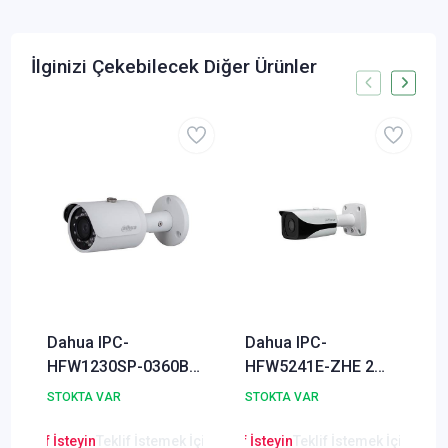
İlginizi Çekebilecek Diğer Ürünler
Dahua IPC-
Dahua IPC-
HFW1230SP-0360B-
HFW5241E-ZHE 2
S4 2 Megapiksel Full
Megapiksel WDR
STOKTA VAR
STOKTA VAR
HD IR Bullet IP
Starlight AI IR Bullet
Kamera
IP Kamera
en Teklif İsteyin
Teklif İstemek İçin Tıklayınız
Lütfen Teklif İsteyin
Teklif İstemek İçin Tıkla
Lütfen Teklif