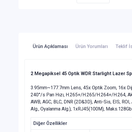
Ürün Açıklaması
Ürün Yorumları
Teklif İ
2 Megapiksel 45 Optik WDR Starlight Lazer 
3.95mm~177.7mm Lens, 45x Optik Zoom, 16x Dij
240°/s Pan Hızı, H.265+/H.265/H.264+/H.264, Akı
AWB, AGC, BLC, DNR (2D&3D), Anti-Sis, EIS, ROI, Aut
Alg., Oyalanma Alg.), 1xRJ45(100M), Maks.128G
Diğer Özellikler