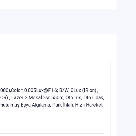
),Color: 0.005Lux@F1.6; B/W: 0Lux (IR on) ,
R) , Lazer G.Mesafesi: 550m, Oto Iris, Oto Odak,
Unutulmuş Eşya Algılama, Park İhlali, Hızlı Hareket