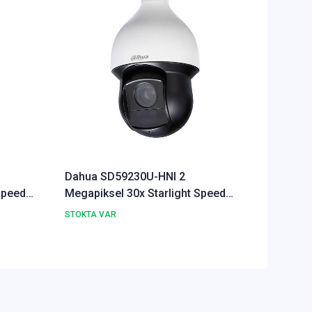
Dahua SD59230U-HNI 2
Dahua 
Speed
Megapiksel 30x Starlight Speed
Speed 
Dome IP Kamera
STOKTA VAR
STOKTA 