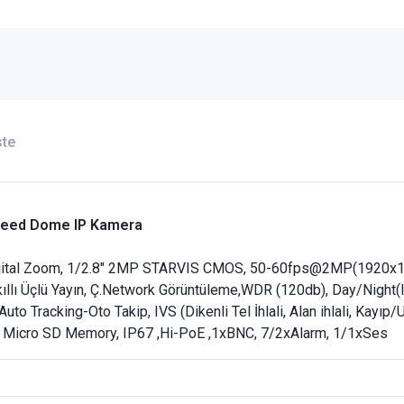
ste
Speed Dome IP Kamera
ital Zoom, 1/2.8" 2MP STARVIS CMOS, 50-60fps@2MP(1920x1080
llı Üçlü Yayın, Ç.Network Görüntüleme,WDR (120db), Day/Night(IC
o Tracking-Oto Takip, IVS (Dikenli Tel İhlali, Alan ihlali, Kayıp/
b Micro SD Memory, IP67 ,Hi-PoE ,1xBNC, 7/2xAlarm, 1/1xSes