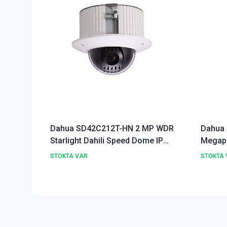
Dahua SD42C212T-HN 2 MP WDR
Dahua
Starlight Dahili Speed Dome IP
Megapi
Kamera
Speed 
STOKTA VAR
STOKTA 