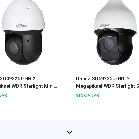
 SD49225T-HN 2
Dahua SD59225U-HNI 2
ksel WDR Starlight Mini
Megapiksel WDR Starlight 
Dome IP Kamera
Dome IP Kamera
VAR
STOKTA VAR