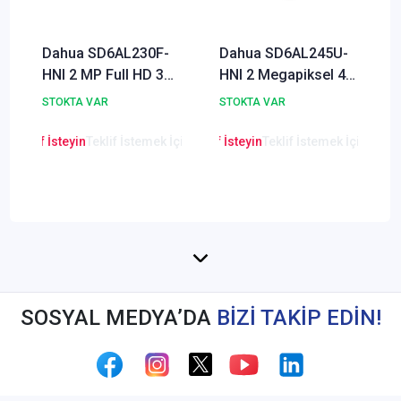
Dahua SD6AL230F-
Dahua SD6AL245U-
HNI 2 MP Full HD 30X
HNI 2 Megapiksel 45
WDR Ultra-Smart
Optik WDR Starlight
STOKTA VAR
STOKTA VAR
Lazer Speed Dome
Lazer Speed Dome
IP Kamera
IP Kamera
en Teklif İsteyin
Teklif İstemek İçin Tıklayınız
Lütfen Teklif İsteyin
Teklif İstemek İçin Tıkla
Lütfen Teklif
SOSYAL MEDYA’DA
BİZİ TAKİP EDİN!