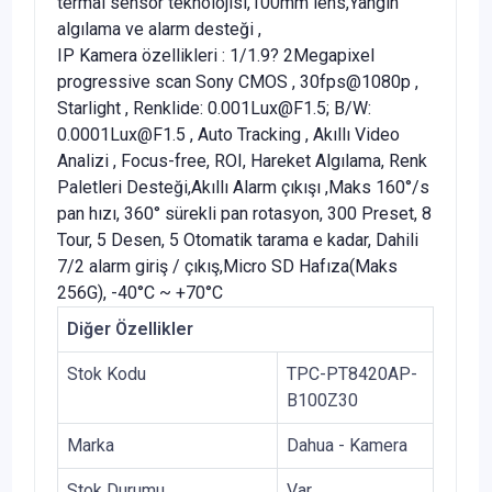
termal sensör teknolojisi,100mm lens,Yangın
algılama ve alarm desteği ,
IP Kamera özellikleri : 1/1.9? 2Megapixel
progressive scan Sony CMOS , 30fps@1080p ,
Starlight , Renklide: 0.001Lux@F1.5; B/W:
0.0001Lux@F1.5 , Auto Tracking , Akıllı Video
Analizi , Focus-free, ROI, Hareket Algılama, Renk
Paletleri Desteği,Akıllı Alarm çıkışı ,Maks 160°/s
pan hızı, 360° sürekli pan rotasyon, 300 Preset, 8
Tour, 5 Desen, 5 Otomatik tarama e kadar, Dahili
7/2 alarm giriş / çıkış,Micro SD Hafıza(Maks
256G), -40°C ~ +70°C
Diğer Özellikler
Stok Kodu
TPC-PT8420AP-
B100Z30
Marka
Dahua - Kamera
Stok Durumu
Var