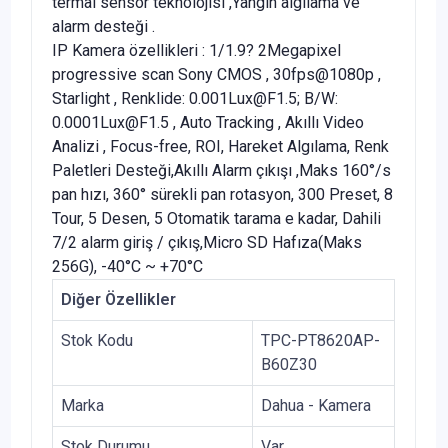
termal sensör teknolojisi ,Yangın algılama ve
alarm desteği .
IP Kamera özellikleri : 1/1.9? 2Megapixel
progressive scan Sony CMOS , 30fps@1080p ,
Starlight , Renklide: 0.001Lux@F1.5; B/W:
0.0001Lux@F1.5 , Auto Tracking , Akıllı Video
Analizi , Focus-free, ROI, Hareket Algılama, Renk
Paletleri Desteği,Akıllı Alarm çıkışı ,Maks 160°/s
pan hızı, 360° sürekli pan rotasyon, 300 Preset, 8
Tour, 5 Desen, 5 Otomatik tarama e kadar, Dahili
7/2 alarm giriş / çıkış,Micro SD Hafıza(Maks
256G), -40°C ~ +70°C
Diğer Özellikler
Stok Kodu
TPC-PT8620AP-
B60Z30
Marka
Dahua - Kamera
Stok Durumu
Var