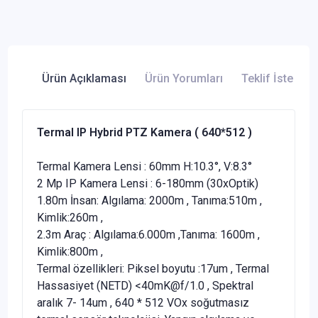
Ürün Açıklaması
Ürün Yorumları
Teklif İste
Termal IP Hybrid PTZ Kamera ( 640*512 )
Termal Kamera Lensi : 60mm H:10.3°, V:8.3°
2 Mp IP Kamera Lensi : 6-180mm (30xOptik)
1.80m İnsan: Algılama: 2000m , Tanıma:510m ,
Kimlik:260m ,
2.3m Araç : Algılama:6.000m ,Tanıma: 1600m ,
Kimlik:800m ,
Termal özellikleri: Piksel boyutu :17um , Termal
Hassasiyet (NETD) <40mK@f/1.0 , Spektral
aralık 7- 14um , 640 * 512 VOx soğutmasız