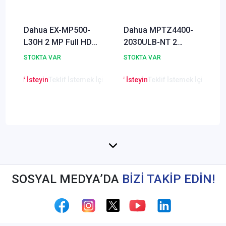
Dahua EX-MP500-
Dahua MPTZ4400-
L30H 2 MP Full HD
2030ULB-NT 2
Ex-Proof Lazer PTZ
Megapixel 30x Optik
STOKTA VAR
STOKTA VAR
Dome IP Kamera
Zoom Araç Üstü
500m Lazerli IP PTZ
en Teklif İsteyin
Teklif İstemek İçin Tıklayınız
Lütfen Teklif İsteyin
Teklif İstemek İçin Tıkla
Lütfen Teklif
Kamera
SOSYAL MEDYA’DA
BİZİ TAKİP EDİN!