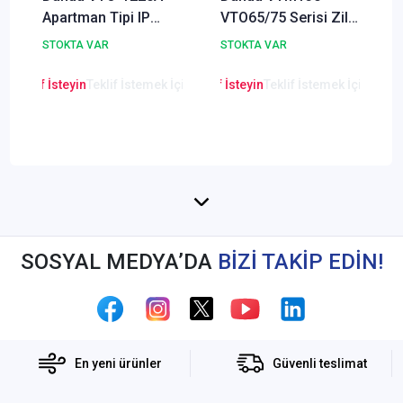
Apartman Tipi IP
VTO65/75 Serisi Zil
Kameralı Zil Paneli
Paneli İçin Yüzey
STOKTA VAR
STOKTA VAR
Montaj Plakası
en Teklif İsteyin
Teklif İstemek İçin Tıklayınız
Lütfen Teklif İsteyin
Teklif İstemek İçin Tıkla
Lütfen Teklif
SOSYAL MEDYA’DA
BİZİ TAKİP EDİN!
En yeni ürünler
Güvenli teslimat