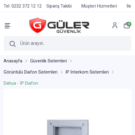
Tel: 0232 372 12 12
Sipariş Takibi
Müşteri Hizmetleri
İlet
0
Anasayfa
Güvenlik Sistemleri
Görüntülü Diafon Sistemleri
IP İnterkom Sistemleri
Dahua - IP Diafon