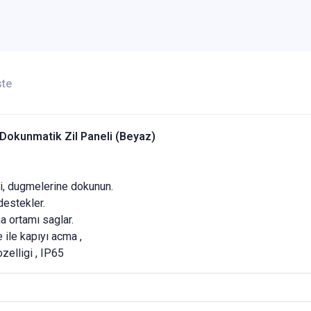
ste
okunmatik Zil Paneli (Beyaz)
, dugmelerine dokunun.
estekler.
ma ortamı saglar.
 ile kapıyı acma ,
zelligi , IP65