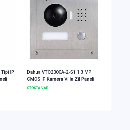
ipi IP
Dahua VTO2000A-2-S1 1.3 MP
Dahua V
neli
CMOS IP Kamera Villa Zil Paneli
Harici K
STOKTA VAR
STOKTA 