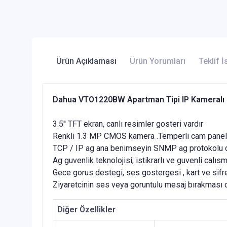
Ürün Açıklaması
Ürün Yorumları
Teklif İ
Dahua VTO1220BW Apartman Tipi IP Kameralı D
3.5'' TFT ekran, canlı resimler gosteri vardır
Renkli 1.3 MP CMOS kamera .Temperli cam paneli
TCP / IP ag ana benimseyin SNMP ag protokolu d
Ag guvenlik teknolojisi, istikrarlı ve guvenli calıs
Gece gorus destegi, ses gostergesi , kart ve sifre
Ziyaretcinin ses veya goruntulu mesaj bırakması o
Diğer Özellikler