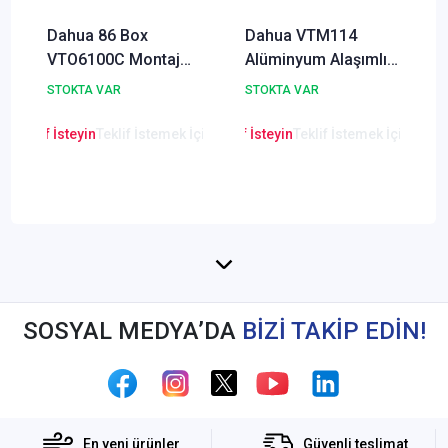
Dahua 86 Box
Dahua VTM114
VTO6100C Montaj
Alüminyum Alaşımlı
Aparatı
Gömme Montaj
STOKTA VAR
STOKTA VAR
Aparatı
en Teklif İsteyin
Teklif İstemek İçin Tıklayınız
Lütfen Teklif İsteyin
Teklif İstemek İçin Tıkla
Lütfen Teklif
SOSYAL MEDYA’DA
BİZİ TAKİP EDİN!
En yeni ürünler
Güvenli teslimat