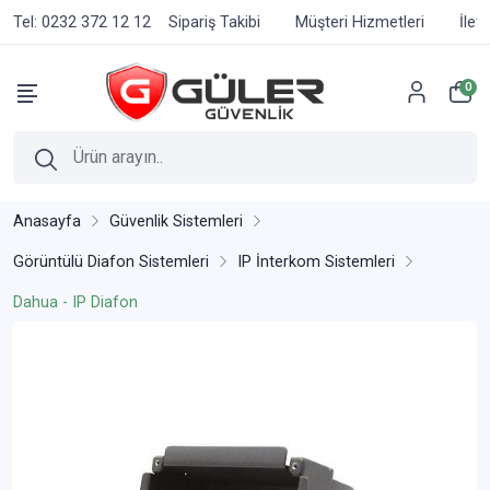
Tel: 0232 372 12 12
Sipariş Takibi
Müşteri Hizmetleri
İlet
0
Anasayfa
Güvenlik Sistemleri
Görüntülü Diafon Sistemleri
IP İnterkom Sistemleri
Dahua - IP Diafon