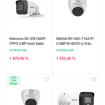
Hikvision DS-2CE16D0T-
DAHUA DH-HAC-T1A21P-
ITPFS 2 MP Sesli Sabit
U 2MP IR HDCVI İç Ortam
Lensli Mini Bullet Kamera
Dome Kamera
STOKTA VAR
STOKTA VAR
1.470,00 TL
1.352,40 TL
Aynı
Gün
Kargo