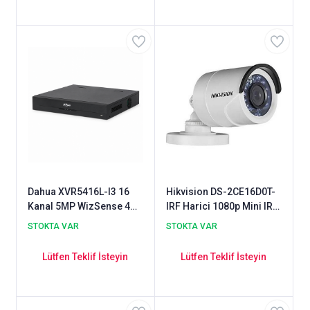
Dahua XVR5416L-I3 16
Hikvision DS-2CE16D0T-
Kanal 5MP WizSense 4
IRF Harici 1080p Mini IR
HDD HDCVI XVR Kayıt
Bullet Kamera
STOKTA VAR
STOKTA VAR
Cihazı
Lütfen Teklif İsteyin
Lütfen Teklif İsteyin