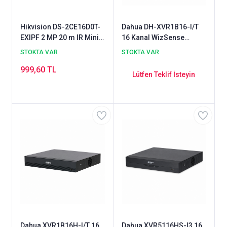
Hikvision DS-2CE16D0T-
Dahua DH-XVR1B16-I/T
EXIPF 2 MP 20 m IR Mini
16 Kanal WizSense
Bullet Kamera
HDCVI XVR Kayıt Cihazı
STOKTA VAR
STOKTA VAR
999,60 TL
Lütfen Teklif İsteyin
Dahua XVR1B16H-I/T 16
Dahua XVR5116HS-I3 16