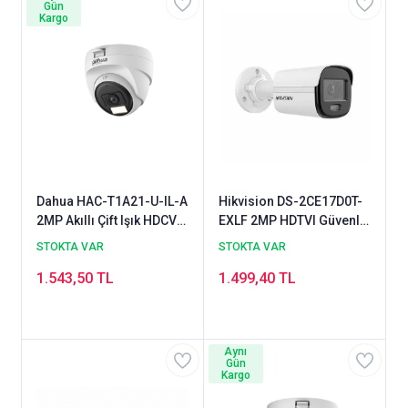
Gün
Kargo
Dahua HAC-T1A21-U-IL-A
Hikvision DS-2CE17D0T-
2MP Akıllı Çift Işık HDCVI
EXLF 2MP HDTVI Güvenlik
İç Ortam Dome Güvenlik
Kamerası
STOKTA VAR
STOKTA VAR
Kamerası
1.543,50 TL
1.499,40 TL
Aynı
Gün
Kargo