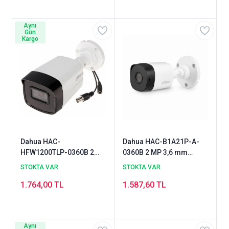
Aynı
Gün
Kargo
Dahua HAC-
Dahua HAC-B1A21P-A-
HFW1200TLP-0360B 2
0360B 2 MP 3,6 mm
MP 1080P IR Bullet
HDCVI IR Bullet Kamera
STOKTA VAR
STOKTA VAR
Kamera
1.764,00 TL
1.587,60 TL
Aynı