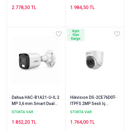
Kamera
2.778,30 TL
1.984,50 TL
Aynı
Gün
Kargo
Dahua HAC-B1A21-U-IL 2
Hikvision DS-2CE76D0T-
MP 3,6 mm Smart Dual
ITPFS 2MP Sesli İç
Light HDCVI Bullet
Mekan Dome Kamera
STOKTA VAR
STOKTA VAR
Kamera
1.852,20 TL
1.764,00 TL