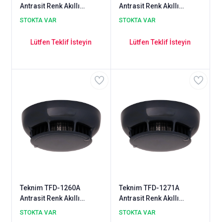
Antrasit Renk Akıllı
Antrasit Renk Akıllı
Adresli Optik Duman
Adresli Dahili İzolatörlü
STOKTA VAR
STOKTA VAR
Dedektörü
Isı+Isı Artış Dedektörü
(Sabit Sıcaklık + Isı Artış)
Lütfen Teklif İsteyin
Lütfen Teklif İsteyin
Teknim TFD-1260A
Teknim TFD-1271A
Antrasit Renk Akıllı
Antrasit Renk Akıllı
Adresli Isı+Isı Artış
Adresli Dahili İzolatörlü
STOKTA VAR
STOKTA VAR
Dedektörü (Sabit Sıcaklık
Optik Duman+Isı