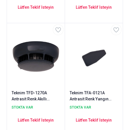
+ Isı Artış)
Dedektörü (Multisensör)
Lütfen Teklif İsteyin
Lütfen Teklif İsteyin
Teknim TFD-1270A
Teknim TFA-0121A
Antrasit Renk Akıllı
Antrasit Renk Yangın
Adresli Dahili İzolatörlü
Dedektörleri İçin Adres
STOKTA VAR
STOKTA VAR
Optik Duman+Isı
Bilgisi Etiket Aparatı
Dedektörü (Multisensör)
Lütfen Teklif İsteyin
Lütfen Teklif İsteyin