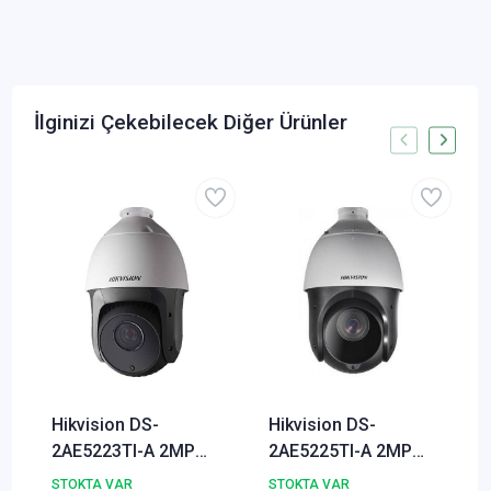
İlginizi Çekebilecek Diğer Ürünler
Hikvision DS-
Hikvision DS-
2AE5223TI-A 2MP
2AE5225TI-A 2MP
HDTVI Speed Dome
HDTVI Speed Dome
STOKTA VAR
STOKTA VAR