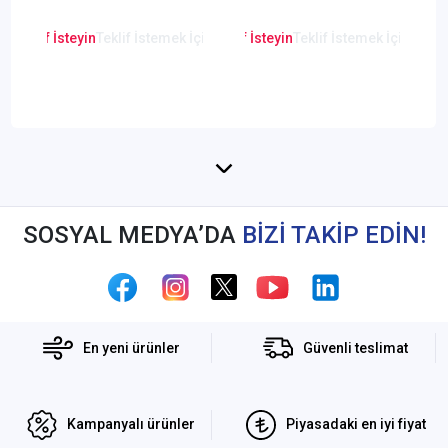
PTZ Güvelik
PTZ Güvenlik
Kamerası
Kamerası
en Teklif İsteyin
Teklif İstemek İçin Tıklayınız
Lütfen Teklif İsteyin
Teklif İstemek İçin Tıkla
Lütfen Teklif
SOSYAL MEDYA’DA
BİZİ TAKİP EDİN!
En yeni ürünler
Güvenli teslimat
Kampanyalı ürünler
Piyasadaki en iyi fiyat