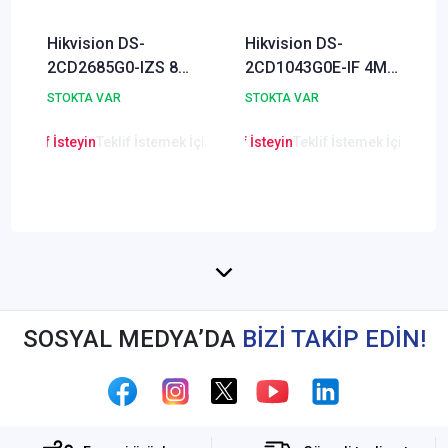
Hikvision DS-
Hikvision DS-
2CD2685G0-IZS 8MP
2CD1043G0E-IF 4MP
IP Güvenlik Kamerası
IP Bullet Güvenlik
STOKTA VAR
STOKTA VAR
Kamerası
en Teklif İsteyin
Teklif İstemek İçin Tıklayınız
Lütfen Teklif İsteyin
Teklif İstemek İçin Tıkla
Lütfen Teklif
SOSYAL MEDYA’DA
BİZİ TAKİP EDİN!