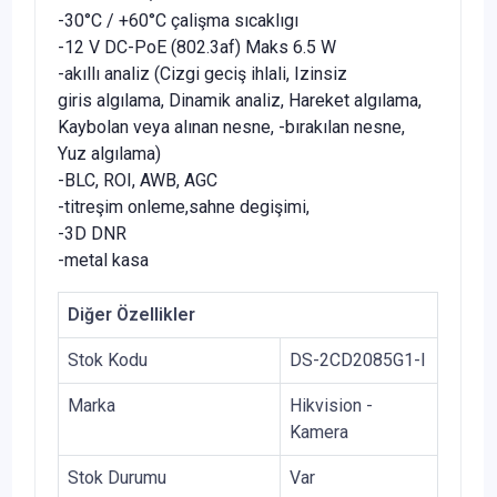
-30°C / +60°C çalişma sıcaklıgı
-12 V DC-PoE (802.3af) Maks 6.5 W
-akıllı analiz (Cizgi geciş ihlali, Izinsiz
giris algılama, Dinamik analiz, Hareket algılama,
Kaybolan veya alınan nesne, -bırakılan nesne,
Yuz algılama)
-BLC, ROI, AWB, AGC
-titreşim onleme,sahne degişimi,
-3D DNR
-metal kasa
Diğer Özellikler
Stok Kodu
DS-2CD2085G1-I
Marka
Hikvision -
Kamera
Stok Durumu
Var