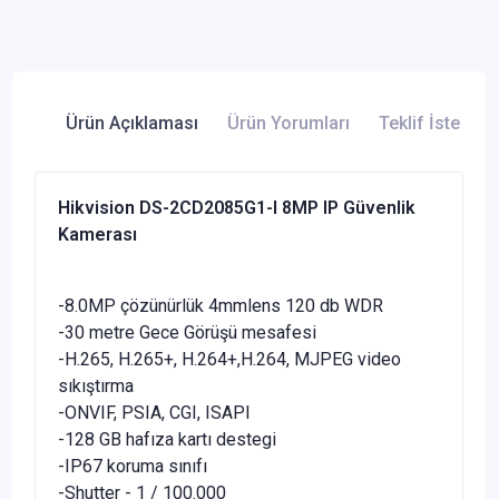
Ürün Açıklaması
Ürün Yorumları
Teklif İste
Hikvision DS-2CD2085G1-I 8MP IP Güvenlik
Kamerası
-8.0MP çözünürlük 4mmlens 120 db WDR
-30 metre Gece Görüşü mesafesi
-H.265, H.265+, H.264+,H.264, MJPEG video
sıkıştırma
-ONVIF, PSIA, CGI, ISAPI
-128 GB hafıza kartı destegi
-IP67 koruma sınıfı
-Shutter - 1 / 100.000