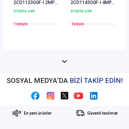
2CD1123G0F-I 2MP
2CD1143G0F-I 4MP
IP Dome Güvenlik
Mini IR Dome IP
STOKTA VAR
STOKTA VAR
Kamerası
Güvenlik Kamerası
en Teklif İsteyin
Teklif İstemek İçin Tıklayınız
Lütfen Teklif İsteyin
Teklif İstemek İçin Tıkla
Lütfen Teklif
SOSYAL MEDYA’DA
BİZİ TAKİP EDİN!
En yeni ürünler
Güvenli teslimat