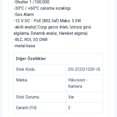
-Shutter 1 /100.000
-30°C / +60°C calısma sıcaklıgı
-Ses Alarm
-12 V DC - PoE (802.3af) Maks. 5.3W
-akıllı analiz( Cizgi gecis ihlali, Izinsiz giris
algılama, Dinamik analiz, Hareket algıma)
-BLC, ROI, 3D DNR
-metal kasa
Diğer Özellikler
Stok Kodu
DS-2CD2120F-IS
Marka
Hikvision -
Kamera
Stok Durumu
Var
Garanti (Yıl)
2