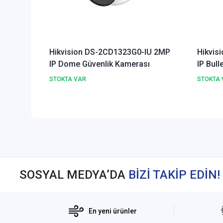
Hikvision DS-2CD1323G0-IU 2MP
Hikvis
IP Dome Güvenlik Kamerası
IP Bull
STOKTA VAR
STOKTA 
SOSYAL MEDYA’DA
BİZİ TAKİP EDİN!
En yeni ürünler