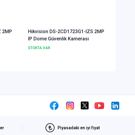
Z 2MP
Hikvision DS-2CD1723G1-IZS 2MP
Hikvis
IP Dome Güvenlik Kamerası
IP Güve
STOKTA VAR
STOKTA 
ler
Piyasadaki en iyi fiyat