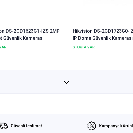
ion DS-2CD1623G1-IZS 2MP
Hikvision DS-2CD1723G0-I
et Güvenlik Kamerası
IP Dome Güvenlik Kamerası
VAR
STOKTA VAR
Güvenli teslimat
Kampanyalı ürün