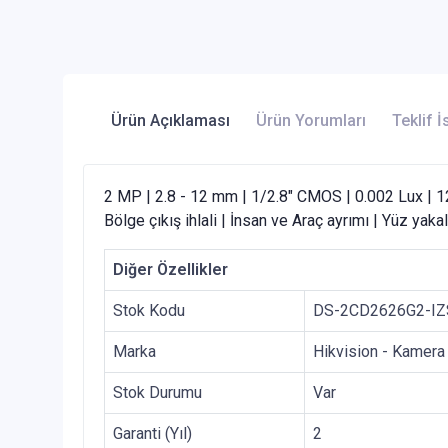
Ürün Açıklaması
Ürün Yorumları
Teklif İ
2 MP | 2.8 - 12 mm | 1/2.8" CMOS | 0.002 Lux | 120 
Bölge çıkış ihlali | İnsan ve Araç ayrımı | Yüz ya
Diğer Özellikler
Stok Kodu
DS-2CD2626G2-IZ
Marka
Hikvision - Kamera
Stok Durumu
Var
Garanti (Yıl)
2