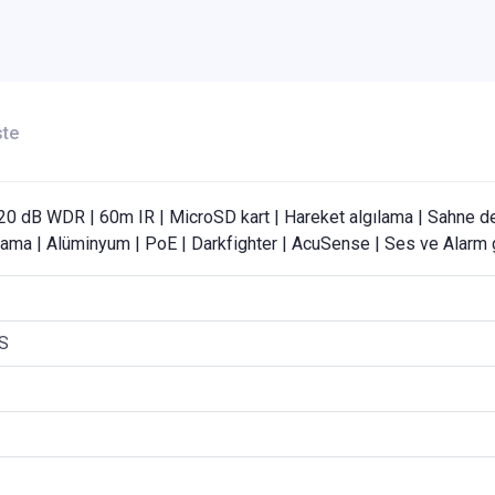
ste
dB WDR | 60m IR | MicroSD kart | Hareket algılama | Sahne değişimi
kalama | Alüminyum | PoE | Darkfighter | AcuSense | Ses ve Alarm g
S