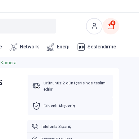
0
e
Network
Enerji
Seslendirme
- Kamera
S
Ürününüz 2 gün içerisinde teslim
edilir
Güvenli Alışveriş
Telefonla Sipariş
Satıcıya Soru Sor