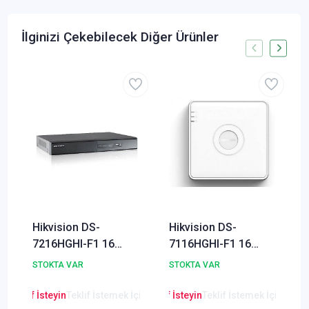
İlginizi Çekebilecek Diğer Ürünler
Hikvision DS-
Hikvision DS-
7216HGHI-F1 16
7116HGHI-F1 16
Kanal HDTVI DVR
Kanal DVR Kamera
STOKTA VAR
STOKTA VAR
Kamera Kayıt Cihazı
Kayıt Cihazı
en Teklif İsteyin
Teklif İstemek İçin Tıklayınız
Lütfen Teklif İsteyin
Teklif İstemek İçin Tıkla
Lütfen Teklif