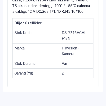
cıkısı, H.264+/H.264 video sıkıstırma, 1 adet 6
TB a kadar disk destegi, -10°C / +55°C calısma
sıcaklıgı, 12 V DC,Ses 1/1, 1XRJ45 10/100
Diğer Özellikler
Stok Kodu
DS-7216HGHI-
F1/N
Marka
Hikvision -
Kamera
Stok Durumu
Var
Garanti (Yıl)
2