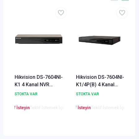
Hikvision DS-7604NI-
Hikvision DS-7604NI-
K1 4 Kanal NVR
K1/4P(B) 4 Kanal
Kamera Kayıt Cihazı
POE NVR Kamera
STOKTA VAR
STOKTA VAR
Kayıt Cihazı
en Teklif İsteyin
Teklif İstemek İçin Tıklayınız
Lütfen Teklif İsteyin
Teklif İstemek İçin Tıkla
Lütfen Teklif