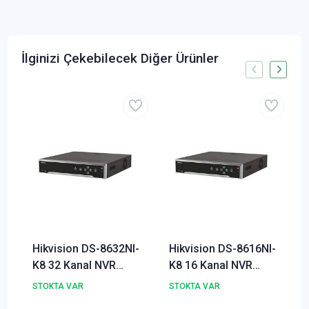
İlginizi Çekebilecek Diğer Ürünler
Hikvision DS-8632NI-
Hikvision DS-8616NI-
K8 32 Kanal NVR
K8 16 Kanal NVR
Kamera Kayıt Cihazı
Kamera Kayıt Cihazı
STOKTA VAR
STOKTA VAR