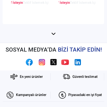
en Teklif İsteyin
Teklif İstemek İçin Tıklayınız
Lütfen Teklif İsteyin
Teklif İstemek İçin Tıkla
Lütfen Teklif
SOSYAL MEDYA’DA
BİZİ TAKİP EDİN!
En yeni ürünler
Güvenli teslimat
Kampanyalı ürünler
Piyasadaki en iyi fiyat