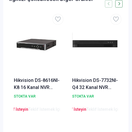
Hikvision DS-8616NI-
Hikvision DS-7732NI-
K8 16 Kanal NVR
Q4 32 Kanal NVR
Kamera Kayıt Cihazı
Kamera Kayıt Cihazı
STOKTA VAR
STOKTA VAR
en Teklif İsteyin
Teklif İstemek İçin Tıklayınız
Lütfen Teklif İsteyin
Teklif İstemek İçin Tıkla
Lütfen Teklif