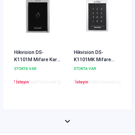
Hikvision DS-
Hikvision DS-
K1101M Mifare Kart
K1101MK Mifare
Okuyucu (Keypadsiz)
Kart Okuyucu + Tuş
STOKTA VAR
STOKTA VAR
Takımı
en Teklif İsteyin
Teklif İstemek İçin Tıklayınız
Lütfen Teklif İsteyin
Teklif İstemek İçin Tıkla
Lütfen Teklif