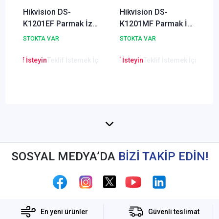
Hikvision DS-
Hikvision DS-
K1201EF Parmak İzi
K1201MF Parmak İzi
ve Proximity ve
ve Mifare Kart
STOKTA VAR
STOKTA VAR
Elektromanyetik Kart
Okuyucu
Okuyucu
en Teklif İsteyin
Teklif İstemek İçin Tıklayınız
Lütfen Teklif İsteyin
Teklif İstemek İçin Tıkla
Lütfen Teklif
SOSYAL MEDYA’DA
BİZİ TAKİP EDİN!
En yeni ürünler
Güvenli teslimat