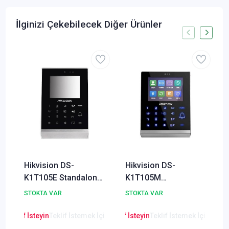
İlginizi Çekebilecek Diğer Ürünler
Hikvision DS-
Hikvision DS-
K1T105E Standalone
K1T105M
Geçiş Kontrol
Standalone Geçiş
STOKTA VAR
STOKTA VAR
Terminali (Proximity
Kontrol Terminali
Kart Okuyucu)
(Mifare Kart
en Teklif İsteyin
Teklif İstemek İçin Tıklayınız
Lütfen Teklif İsteyin
Teklif İstemek İçin Tıkla
Lütfen Teklif
Okuyucu)