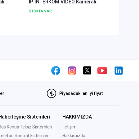
lı
IP İNTERKOM VİDEO Kameralı
IP İNT
aneli
Görüntülü Diafon Kapı Zil Paneli
Görüntü
STOKTA VAR
STOKTA 
ler
Piyasadaki en iyi fiyat
Haberleşme Sistemleri
HAKKIMIZDA
Bas Konuş Telsiz Sistemleri
İletişim
Telefon Santral Sistemleri
Hakkımızda