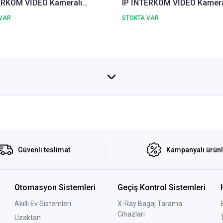
ERKOM VİDEO Kameralı
IP İNTERKOM VİDEO Kamera
lü Diafon Kapı Zil Paneli
Görüntülü Diafon Kapı Zil P
VAR
STOKTA VAR
Güvenli teslimat
Kampanyalı ürün
Otomasyon Sistemleri
Geçiş Kontrol Sistemleri
Akıllı Ev Sistemleri
X-Ray Bagaj Tarama
Cihazları
Uzaktan