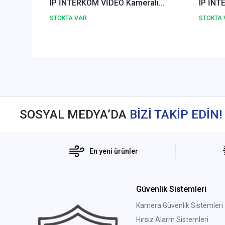
IP İNTERKOM VİDEO Kameralı
IP İNT
Görüntülü Diafon Kapı Zil Paneli
Görüntü
STOKTA VAR
STOKTA 
SOSYAL MEDYA’DA
BİZİ TAKİP EDİN!
En yeni ürünler
Güvenlik Sistemleri
Kamera Güvenlik Sistemleri
Hırsız Alarm Sistemleri