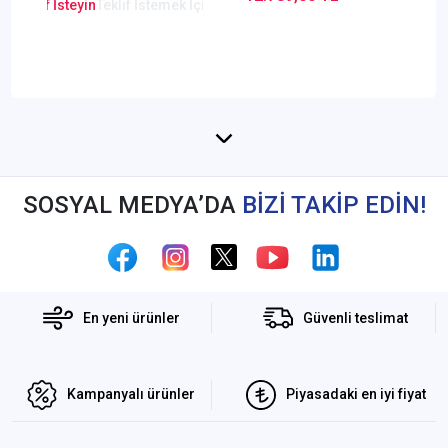
(Dahili 3/4G &
Network & Wifi)
en Teklif İsteyin
Teklif İstemek İçin Tıklayınız
Network & Wifi)
SOSYAL MEDYA’DA
BİZİ TAKİP EDİN!
En yeni ürünler
Güvenli teslimat
Kampanyalı ürünler
Piyasadaki en iyi fiyat