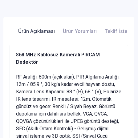
Ürün Açıklaması
Ürün Yorumları
Teklif İste
868 MHz Kablosuz Kameralı PIRCAM
Dedektör
RF Aralığı: 800m (açık alan), PIR Algılama Aralığı:
12m / 85.9 °, 30 kg'a kadar evcil hayvan dostu,
Kamera Lens Kapsamı: 88 ° (H), 68 ° (V), Polarize
IR lens tasarımı, IR mesafesi: 12m, Otomatik
gündüz ve gece: Renkli / Siyah Beyaz, Görüntü
depolama için dahili ara bellek, VGA, QVGA,
QQVGA çözünürlükleri ile JPEG görüntü desteği,
SEC (Akıllı Ortam Kontrolü) - Gelişmiş dijital
sinyal işleme ve 3D optik, SSI (Sinyal Gücü