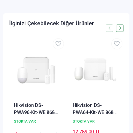
İlginizi Çekebilecek Diğer Ürünler
Hikvision DS-
Hikvision DS-
PWA96-Kit-WE 868
PWA64-Kit-WE 868
MHz Kablosuz Alarm
MHz Kablosuz Alarm
STOKTA VAR
STOKTA VAR
Sistemleri Seti
Seti (Dahili GPRS &
12.789,00 TL