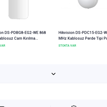
ion DS-PDBG8-EG2-WE 868
Hikvision DS-PDC15-EG2-W
blosuz Cam Kırılma
MHz Kablosuz Perde Tipi Pı
örü
Dedektör
VAR
STOKTA VAR