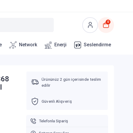
0
e
Network
Enerji
Seslendirme
868
Ürününüz 2 gün içerisinde teslim
edilir
l
Güvenli Alışveriş
Telefonla Sipariş
Satıcıya Soru Sor