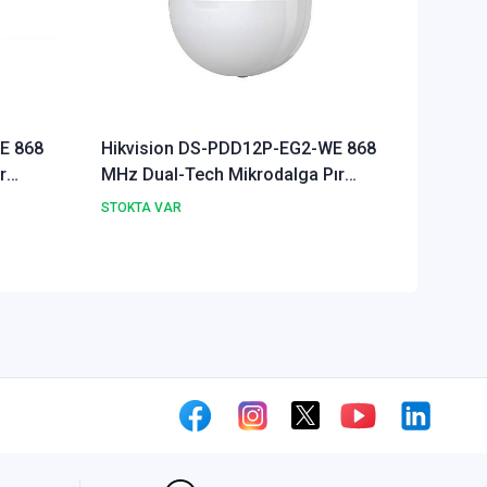
E 868
Hikvision DS-PDD12P-EG2-WE 868
Hikvis
r
MHz Dual-Tech Mikrodalga Pır
MHz Kab
Dedektör
STOKTA VAR
STOKTA 