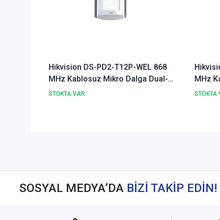
Hikvision DS-PD2-T12P-WEL 868
Hikvis
MHz Kablosuz Mikro Dalga Dual-
MHz Ka
Tech Pet Pır Dedektör
Dedekt
STOKTA VAR
STOKTA 
SOSYAL MEDYA’DA
BİZİ TAKİP EDİN!