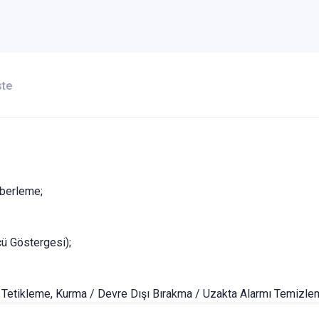
ste
mberleme;
cü Göstergesi);
e Tetikleme, Kurma / Devre Dışı Bırakma / Uzakta Alarmı Temizle