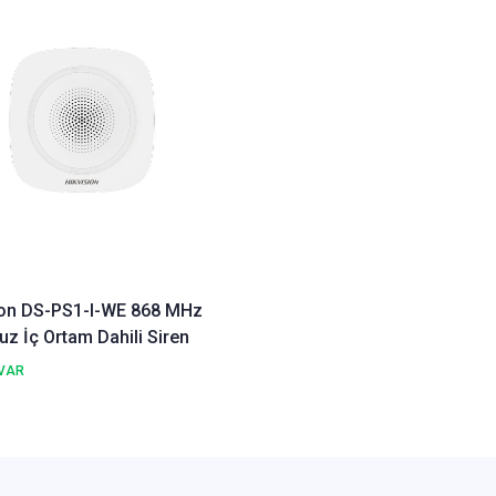
ion DS-PS1-I-WE 868 MHz
z İç Ortam Dahili Siren
VAR