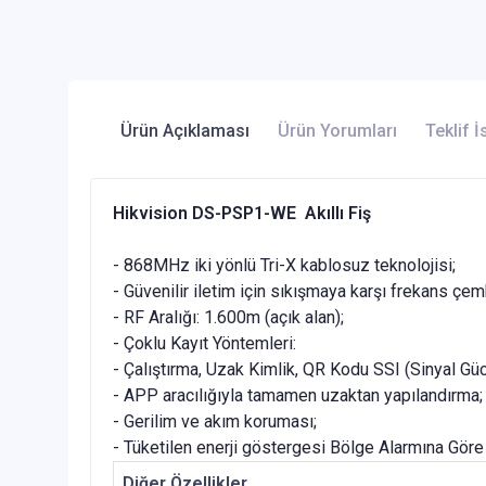
Ürün Açıklaması
Ürün Yorumları
Teklif İ
Hikvision DS-PSP1-WE Akıllı Fiş
- 868MHz iki yönlü Tri-X kablosuz teknolojisi;
- Güvenilir iletim için sıkışmaya karşı frekans çe
- RF Aralığı: 1.600m (açık alan);
- Çoklu Kayıt Yöntemleri:
- Çalıştırma, Uzak Kimlik, QR Kodu SSI (Sinyal Gü
- APP aracılığıyla tamamen uzaktan yapılandırma;
- Gerilim ve akım koruması;
- Tüketilen enerji göstergesi Bölge Alarmına Gör
Diğer Özellikler