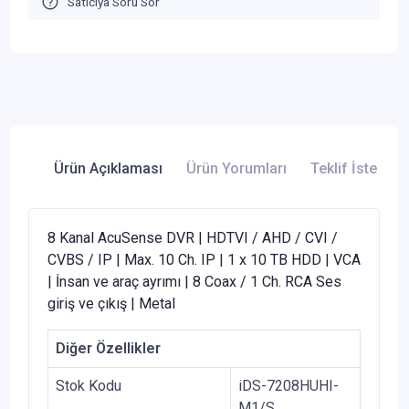
Satıcıya Soru Sor
Ürün Açıklaması
Ürün Yorumları
Teklif İste
8 Kanal AcuSense DVR | HDTVI / AHD / CVI /
CVBS / IP | Max. 10 Ch. IP | 1 x 10 TB HDD | VCA
| İnsan ve araç ayrımı | 8 Coax / 1 Ch. RCA Ses
giriş ve çıkış | Metal
Diğer Özellikler
Stok Kodu
iDS-7208HUHI-
M1/S