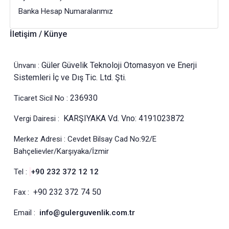
Banka Hesap Numaralarımız
İletişim / Künye
Güler Güvelik Teknoloji Otomasyon ve Enerji
Ünvanı :
Sistemleri İç ve Dış Tic. Ltd. Şti.
236930
Ticaret Sicil No :
KARŞIYAKA Vd. Vno: 4191023872
Vergi Dairesi :
Merkez Adresi : Cevdet Bilsay Cad No:92/E
Bahçelievler/Karşıyaka/İzmir
Tel :
+90 232 372 12 12
+90 232 372 74 50
Fax :
Email :
info@gulerguvenlik.com.tr