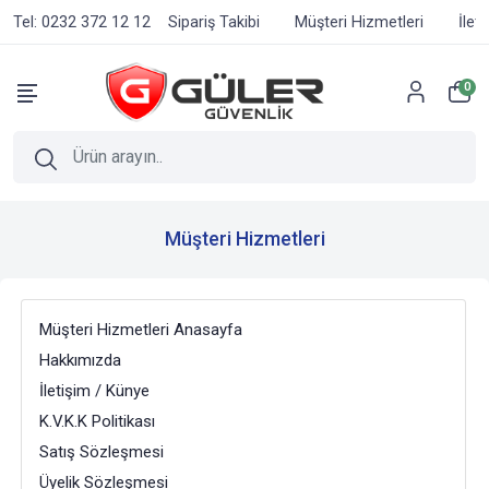
Tel: 0232 372 12 12
Sipariş Takibi
Müşteri Hizmetleri
İlet
0
Müşteri Hizmetleri
Müşteri Hizmetleri Anasayfa
Hakkımızda
İletişim / Künye
K.V.K.K Politikası
Satış Sözleşmesi
Üyelik Sözleşmesi