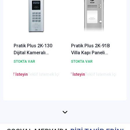
Pratik Plus 2K-130
Pratik Plus 2K-91B
Dijital Kameralı
Villa Kapı Paneli
Renkli Dış Kapı
Proximity Kart
STOKTA VAR
STOKTA VAR
Paneli
Okuyuculu
en Teklif İsteyin
Teklif İstemek İçin Tıklayınız
Lütfen Teklif İsteyin
Teklif İstemek İçin Tıkla
Lütfen Teklif