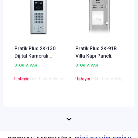
Pratik Plus 2K-130
Pratik Plus 2K-91B
Dijital Kameralı
Villa Kapı Paneli
Renkli Dış Kapı
Proximity Kart
STOKTA VAR
STOKTA VAR
Paneli
Okuyuculu
en Teklif İsteyin
Teklif İstemek İçin Tıklayınız
Lütfen Teklif İsteyin
Teklif İstemek İçin Tıkla
Lütfen Teklif