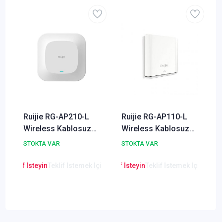
Ruijie RG-AP210-L
Ruijie RG-AP110-L
Wireless Kablosuz
Wireless Kablosuz
Aktarıcı
Aktarıcı
STOKTA VAR
STOKTA VAR
en Teklif İsteyin
Teklif İstemek İçin Tıklayınız
Lütfen Teklif İsteyin
Teklif İstemek İçin Tıkla
Lütfen Teklif