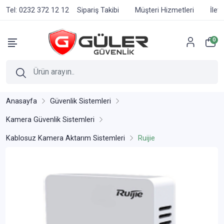
Tel: 0232 372 12 12
Sipariş Takibi
Müşteri Hizmetleri
İlet
0
Anasayfa
Güvenlik Sistemleri
Kamera Güvenlik Sistemleri
Kablosuz Kamera Aktarım Sistemleri
Ruijie