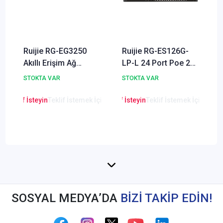
Ruijie RG-EG3250
Ruijie RG-ES126G-
Akıllı Erişim Ağ
LP-L 24 Port Poe 2
Geçidi
Port SFP
STOKTA VAR
STOKTA VAR
Yönetilemez Switch
en Teklif İsteyin
Teklif İstemek İçin Tıklayınız
Lütfen Teklif İsteyin
Teklif İstemek İçin Tıkla
Lütfen Teklif
SOSYAL MEDYA’DA
BİZİ TAKİP EDİN!