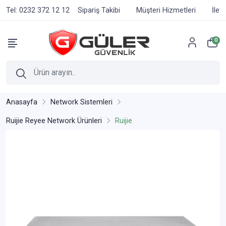
Tel: 0232 372 12 12
Sipariş Takibi
Müşteri Hizmetleri
İlet
0
Anasayfa
Network Sistemleri
Ruijie Reyee Network Ürünleri
Ruijie