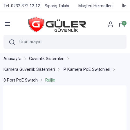
Tel: 0232 372 12 12
Sipariş Takibi
Müşteri Hizmetleri
İlet
0
Anasayfa
Güvenlik Sistemleri
Kamera Güvenlik Sistemleri
IP Kamera PoE Switchleri
8 Port PoE Switch
Ruijie