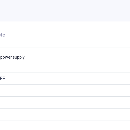
ste
 power supply
SFP