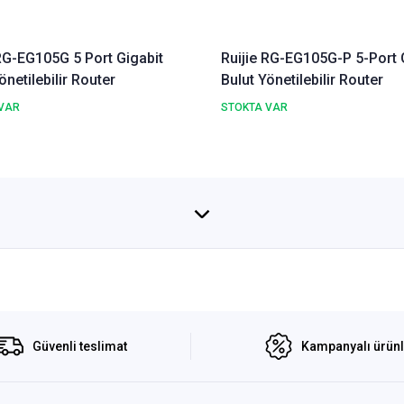
 RG-EG105G 5 Port Gigabit
Ruijie RG-EG105G-P 5-Port 
önetilebilir Router
Bulut Yönetilebilir Router
VAR
STOKTA VAR
Güvenli teslimat
Kampanyalı ürün