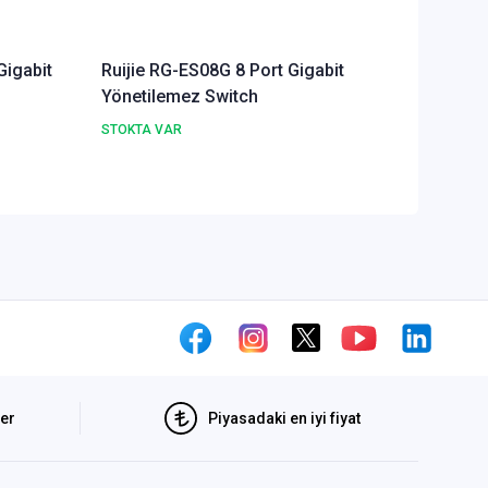
Gigabit
Ruijie RG-ES08G 8 Port Gigabit
Ruijie 
Yönetilemez Switch
Yönetil
STOKTA VAR
STOKTA 
ler
Piyasadaki en iyi fiyat