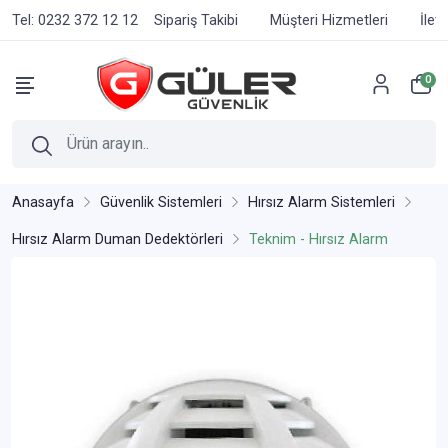
Tel: 0232 372 12 12
Sipariş Takibi
Müşteri Hizmetleri
İlet
0
Anasayfa
Güvenlik Sistemleri
Hırsız Alarm Sistemleri
Hırsız Alarm Duman Dedektörleri
Teknim - Hırsız Alarm