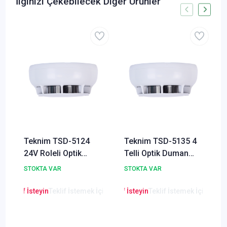
İlginizi Çekebilecek Diğer Ürünler
Teknim TSD-5124
Teknim TSD-5135 4
24V Roleli Optik
Telli Optik Duman
Duman Dedektörü
Dedektörü
STOKTA VAR
STOKTA VAR
en Teklif İsteyin
Teklif İstemek İçin Tıklayınız
Lütfen Teklif İsteyin
Teklif İstemek İçin Tıkla
Lütfen Teklif