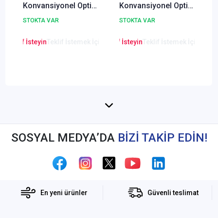
Konvansiyonel Optik
Konvansiyonel Optik
Duman Dedektörü
Duman ve Isı
STOKTA VAR
STOKTA VAR
Dedektörü (Multi
Sensör)
en Teklif İsteyin
Teklif İstemek İçin Tıklayınız
Lütfen Teklif İsteyin
Teklif İstemek İçin Tıkla
Lütfen Teklif
SOSYAL MEDYA’DA
BİZİ TAKİP EDİN!
En yeni ürünler
Güvenli teslimat