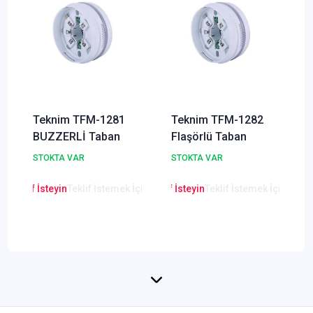
Teknim TFM-1281
Teknim TFM-1282
BUZZERLİ Taban
Flaşörlü Taban
STOKTA VAR
STOKTA VAR
en Teklif İsteyin
Teklif İstemek İçin Tıklayınız
Lütfen Teklif İsteyin
Teklif İstemek İçin Tıkla
Lütfen Teklif