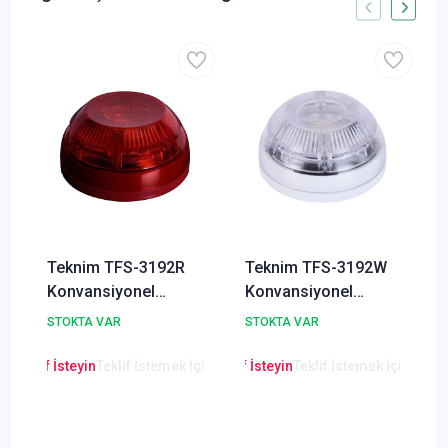
Teknim TFS-3192R
Teknim TFS-3192W
Konvansiyonel
Konvansiyonel
Flaşörlü Yangın
Flaşörlü Yangın
STOKTA VAR
STOKTA VAR
Alarm Sireni
Alarm Sireni Beyaz
en Teklif İsteyin
Teklif İstemek İçin Tıklayınız
Lütfen Teklif İsteyin
Teklif İstemek İçin Tıkla
Lütfen Teklif